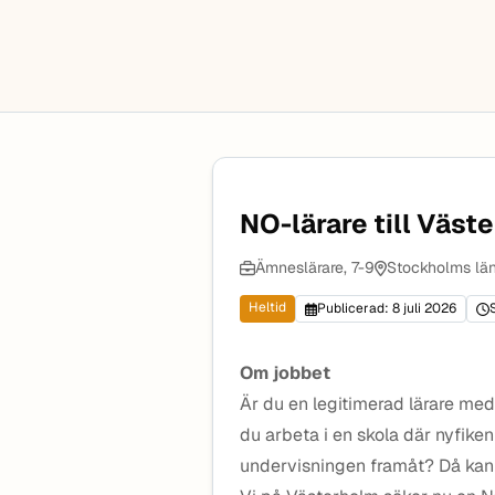
NO-lärare till Väst
Ämneslärare, 7-9
Stockholms lä
Heltid
Publicerad: 8 juli 2026
Om jobbet
Är du en legitimerad lärare med
du arbeta i en skola där nyfik
undervisningen framåt? Då kan d