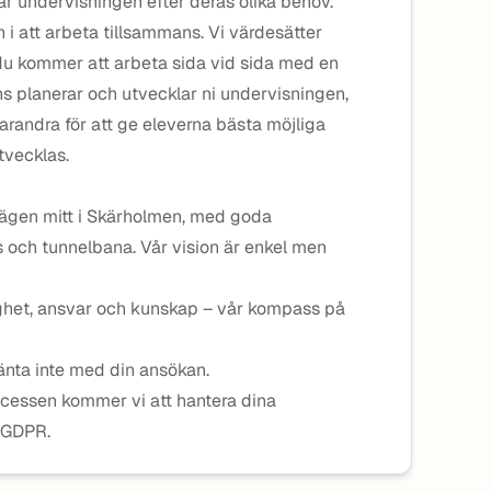
r undervisningen efter deras olika behov.
 i att arbeta tillsammans. Vi värdesätter
du kommer att arbeta sida vid sida med en
s planerar och utvecklar ni undervisningen,
varandra för att ge eleverna bästa möjliga
tvecklas.
lägen mitt i Skärholmen, med goda
och tunnelbana. Vår vision är enkel men
gghet, ansvar och kunskap – vår kompass på
vänta inte med din ansökan.
cessen kommer vi att hantera dina
 GDPR.