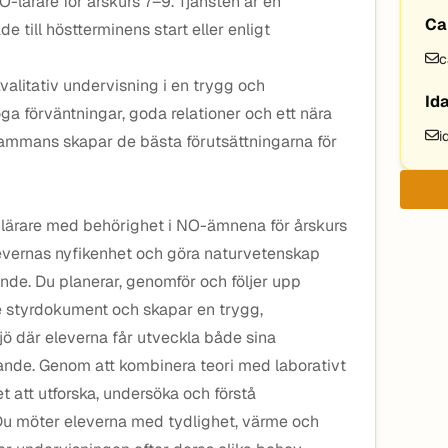
-lärare för årskurs 7–9. Tjänsten är en
Ca
de till höstterminens start eller enligt
c
alitativ undervisning i en trygg och
Id
öga förväntningar, goda relationer och ett nära
i
lsammans skapar de bästa förutsättningarna för
d lärare med behörighet i NO-ämnena för årskurs
levernas nyfikenhet och göra naturvetenskap
ande. Du planerar, genomför och följer upp
e styrdokument och skapar en trygg,
ljö där eleverna får utveckla både sina
kande. Genom att kombinera teori med laborativt
t att utforska, undersöka och förstå
u möter eleverna med tydlighet, värme och