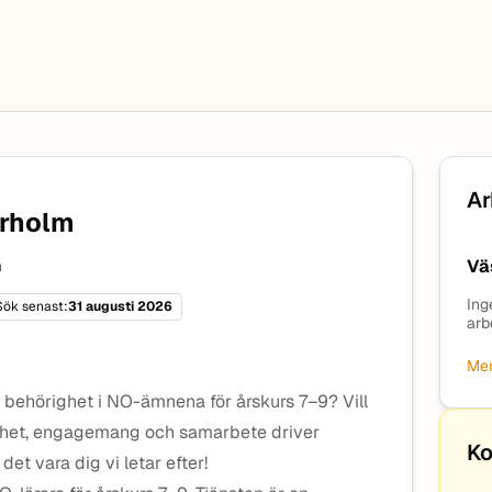
Ar
erholm
Vä
n
Ing
Sök senast:
31 augusti 2026
arb
Mer
 behörighet i NO-ämnena för årskurs 7–9? Vill
enhet, engagemang och samarbete driver
Ko
et vara dig vi letar efter!