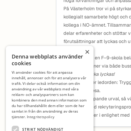
höga förväntningar och anpassa
På Västerholm tror vi på styrkan
kollegialt samarbete högt och 
kollega i NO-ämnet. Tillsamman
delar erfarenheter och stöttar 
förutsättningar att lyckas och u
Om oss
×
Denna webbplats använder
Västerholm är en F–9-skola be
cookies
kommunikationer via både buss 
Vi använder cookies för att anpassa
kraftfull:
Alla ska lyckas!
innehåll, annonser och för att analysera vår
Vi arbetar efter ledorden: Try
trafik. Vi delar också information om din
användning av vår webbplats med våra
kunskapens resa.
reklam- och analyspartners som kan
Vi tillämpar löpande urval, så 
kombinera den med annan information som
du har tillhandahållit dem eller som de har
I samband med rekryteringspro
samlat in från din användning av deras
personuppgifter i enlighet med
tjänster.
Integritetspolicy
STRIKT NÖDVÄNDIGT