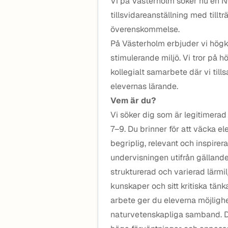
Vi på Västerholm söker nu en NO
tillsvidareanställning med tillträ
överenskommelse.
På Västerholm erbjuder vi högkv
stimulerande miljö. Vi tror på h
kollegialt samarbete där vi til
elevernas lärande.
Vem är du?
Vi söker dig som är legitimera
7–9. Du brinner för att väcka e
begriplig, relevant och inspirer
undervisningen utifrån gälland
strukturerad och varierad lärmi
kunskaper och sitt kritiska tän
arbete ger du eleverna möjlighe
naturvetenskapliga samband. D