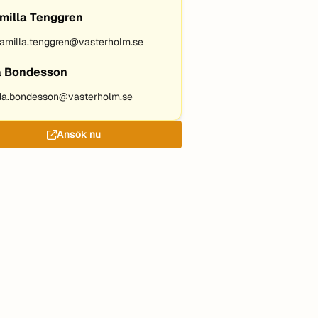
milla Tenggren
amilla.tenggren@vasterholm.se
a Bondesson
da.bondesson@vasterholm.se
Ansök nu