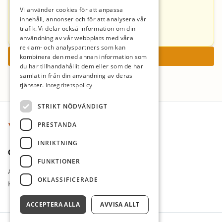
Charlotta Skarelius
Vi använder cookies för att anpassa
innehåll, annonser och för att analysera vår
charlotta.skarelius@danderyd.se
trafik. Vi delar också information om din
+46856891621
användning av vår webbplats med våra
reklam- och analyspartners som kan
Ansök nu
kombinera den med annan information som
du har tillhandahållit dem eller som de har
samlat in från din användning av deras
tjänster.
Integritetspolicy
Sidfot
STRIKT NÖDVÄNDIGT
PRESTANDA
INRIKTNING
Om oss
FUNKTIONER
Arbetsgivare i fokus
OKLASSIFICERADE
Kontakt
ACCEPTERA ALLA
AVVISA ALLT