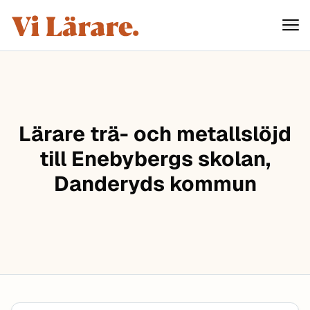
ViLärare
Hoppa till innehåll
Lärare trä- och metallslöjd
till Enebybergs skolan,
Danderyds kommun