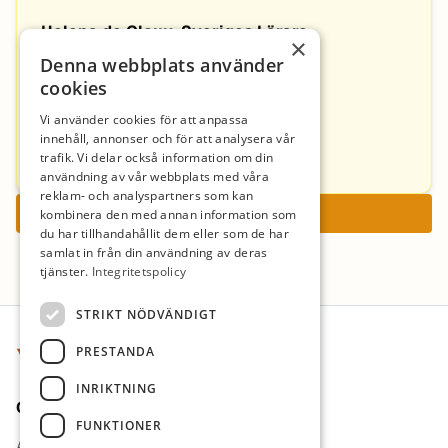
Helena de Cloux, Sveriges Lärare
×
Denna webbplats använder
helena.de.cloux@fvsverigeslarare.se
cookies
Nicole el Aaraj, Sveriges Lärare
Vi använder cookies för att anpassa
innehåll, annonser och för att analysera vår
nicole.el.aaraj@fvsverigeslarare.se
trafik. Vi delar också information om din
031-7015521
användning av vår webbplats med våra
reklam- och analyspartners som kan
Ansök nu
kombinera den med annan information som
du har tillhandahållit dem eller som de har
samlat in från din användning av deras
tjänster.
Integritetspolicy
Sidfot
STRIKT NÖDVÄNDIGT
PRESTANDA
INRIKTNING
Om oss
FUNKTIONER
Arbetsgivare i fokus