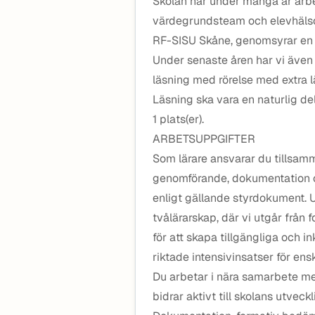
Skolan har under många år arbe
värdegrundsteam och elevhälso
RF-SISU Skåne, genomsyrar en s
Under senaste åren har vi även
läsning med rörelse med extra l
Läsning ska vara en naturlig de
1 plats(er).
ARBETSUPPGIFTER
Som lärare ansvarar du tillsamm
genomförande, dokumentation o
enligt gällande styrdokument. 
tvålärarskap, där vi utgår frå
för att skapa tillgängliga och i
riktade intensivinsatser för ens
Du arbetar i nära samarbete me
bidrar aktivt till skolans utv