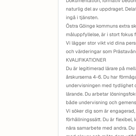
Dokumentation, formativ bedömn
naturlig del av uppdraget. Del
ingå i tjänsten.
Östra Göinge kommuns extra sko
måluppfyllelse, är i stort fokus
Vi lägger stor vikt vid dina pe
och värderingar som Prästavång
KVALIFIKATIONER
Du är legitimerad lärare på mel
årskurserna 4-6. Du har förmåga
undervisningen med tydlighet och
lärande. Du arbetar lösningsfok
både undervisning och gemens
Vi söker dig som är engagerad,
förhållningssätt. Du är flexibel
nära samarbete med andra. Du h