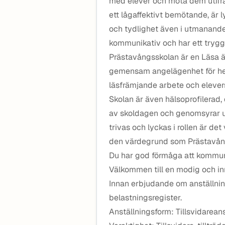
med elever och möta dem utifrån
ett lågaffektivt bemötande, är 
och tydlighet även i utmanande 
kommunikativ och har ett tryggt
Prästavångsskolan är en Läsa ä
gemensam angelägenhet för hela 
läsfrämjande arbete och elevers 
Skolan är även hälsoprofilerad, d
av skoldagen och genomsyrar un
trivas och lyckas i rollen är det
den värdegrund som Prästavång
Du har god förmåga att kommuni
Välkommen till en modig och i
Innan erbjudande om anställning 
belastningsregister.
Anställningsform: Tillsvidareans