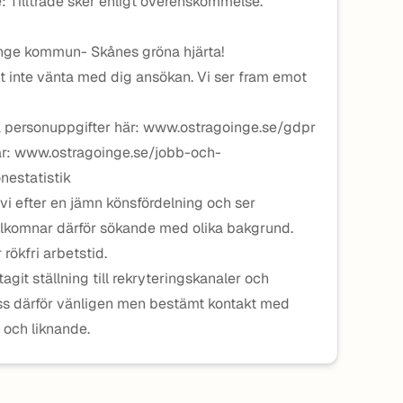
de: Tillträde sker enligt överenskommelse.
inge kommun- Skånes gröna hjärta!
låt inte vänta med dig ansökan. Vi ser fram emot
a personuppgifter här: www.ostragoinge.se/gdpr
 här: www.ostragoinge.se/jobb-och-
estatistik
vi efter en jämn könsfördelning och ser
lkomnar därför sökande med olika bakgrund.
ökfri arbetstid.
tagit ställning till rekryteringskanaler och
ss därför vänligen men bestämt kontakt med
 och liknande.