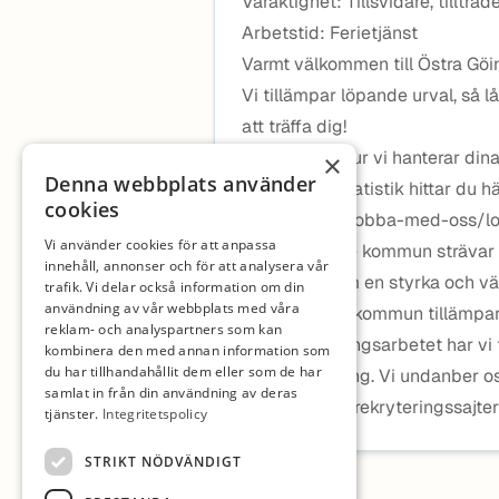
Varaktighet: Tillsvidare, tillträ
Arbetstid: Ferietjänst
Varmt välkommen till Östra Gö
Vi tillämpar löpande urval, så 
att träffa dig!
Läs mer om hur vi hanterar din
×
Denna webbplats använder
Aktuell lönestatistik hittar du
cookies
foretagande/jobba-med-oss/lon
Vi använder cookies för att anpassa
I Östra Göinge kommun strävar 
innehåll, annonser och för att analysera vår
mångfald som en styrka och vä
trafik. Vi delar också information om din
användning av vår webbplats med våra
Östra Göinge kommun tillämpar r
reklam- och analyspartners som kan
Inför rekryteringsarbetet har vi 
kombinera den med annan information som
du har tillhandahållit dem eller som de har
marknadsföring. Vi undanber o
samlat in från din användning av deras
mediesäljare, rekryteringssajter
tjänster.
Integritetspolicy
STRIKT NÖDVÄNDIGT