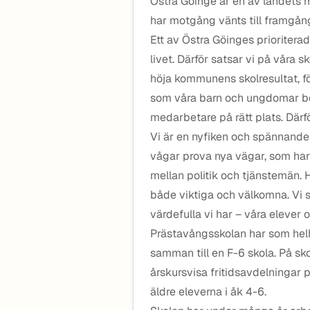
Östra Göinge är en av landets
har motgång vänts till framgång
Ett av Östra Göinges prioriterad
livet. Därför satsar vi på våra s
höja kommunens skolresultat, fö
som våra barn och ungdomar behö
medarbetare på rätt plats. Därf
Vi är en nyfiken och spännan
vågar prova nya vägar, som har
mellan politik och tjänstemän. 
både viktiga och välkomna. Vi s
värdefulla vi har – våra elever 
Prästavångsskolan har som helh
samman till en F-6 skola. På sk
årskursvisa fritidsavdelningar
äldre eleverna i åk 4-6.