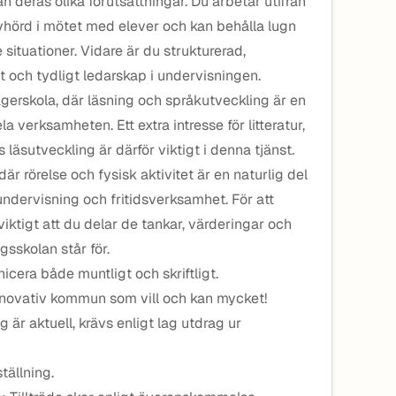
 deras olika förutsättningar. Du arbetar utifrån
lyhörd i mötet med elever och kan behålla lugn
situationer. Vidare är du strukturerad,
 och tydligt ledarskap i undervisningen.
gerskola, där läsning och språkutveckling är en
verksamheten. Ett extra intresse för litteratur,
läsutveckling är därför viktigt i denna tjänst.
är rörelse och fysisk aktivitet är en naturlig del
dervisning och fritidsverksamhet. För att
 viktigt att du delar de tankar, värderingar och
sskolan står för.
cera både muntligt och skriftligt.
nnovativ kommun som vill och kan mycket!
är aktuell, krävs enligt lag utdrag ur
tällning.