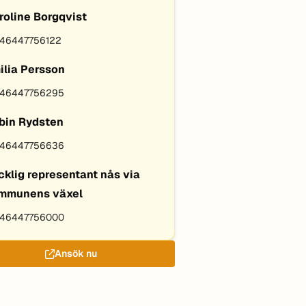
roline Borgqvist
46447756122
ilia Persson
46447756295
bin Rydsten
46447756636
cklig representant nås via
mmunens växel
46447756000
Ansök nu