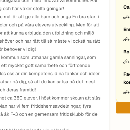
 modigaste och mest innovativa kommuner. Här
Ca
 och här växer stolta göingar!
e mål är att ge alla barn och unga En bra start i
+
kolor och på våra elevers utveckling. Men för att
Em
r att kunna erbjuda den utbildning och miljö
+
ver och har rätt till så måste vi också ha rätt
ör behöver vi dig!
Ro
de kommun som utmanar gamla sanningar, som
+
 ett mycket gott samarbete och förtroende
Hos oss är din kompetens, dina tankar och idéer
Fa
atsar på dig, så att du kan satsa på det mest
ko
och deras framtid!
+
et ca 360 elever. I höst kommer skolan att slås
olan har vi fem fritidshemsavdelningar; fyra
 på åk F-3 och en gemensam fritidsklubb för de