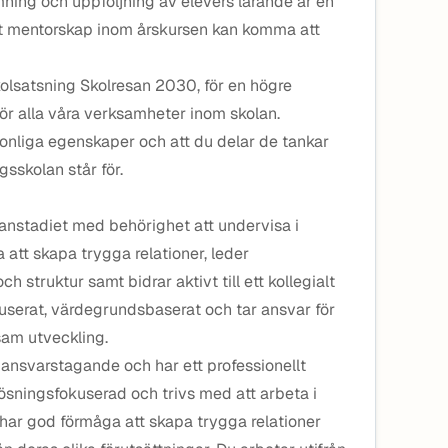
ing och uppföljning av elevers lärande är en
at mentorskap inom årskursen kan komma att
lsatsning Skolresan 2030, för en högre
 för alla våra verksamheter inom skolan.
rsonliga egenskaper och att du delar de tankar
sskolan står för.
lanstadiet med behörighet att undervisa i
 att skapa trygga relationer, leder
 struktur samt bidrar aktivt till ett kollegialt
userat, värdegrundsbaserat och tar ansvar för
am utveckling.
 ansvarstagande och har ett professionellt
, lösningsfokuserad och trivs med att arbeta i
ar god förmåga att skapa trygga relationer