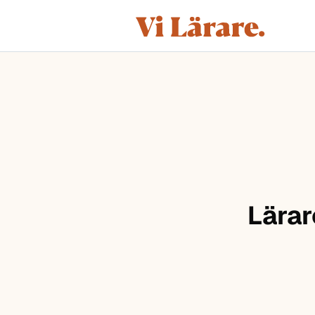
ViLärare
Hoppa till innehåll
Lärar