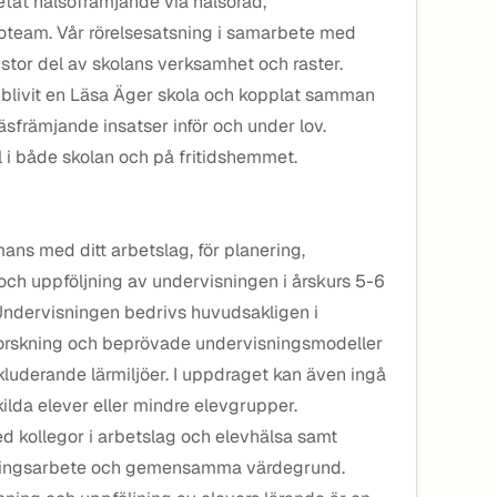
tat hälsofrämjande via hälsoråd,
team. Vår rörelsesatsning i samarbete med
tor del av skolans verksamhet och raster.
 blivit en Läsa Äger skola och kopplat samman
äsfrämjande insatser inför och under lov.
l i både skolan och på fritidshemmet.
ans med ditt arbetslag, för planering,
ch uppföljning av undervisningen i årskurs 5-6
Undervisningen bedrivs huvudsakligen i
n forskning och beprövade undervisningsmodeller
nkluderande lärmiljöer. I uppdraget kan även ingå
kilda elever eller mindre elevgrupper.
d kollegor i arbetslag och elevhälsa samt
ecklingsarbete och gemensamma värdegrund.