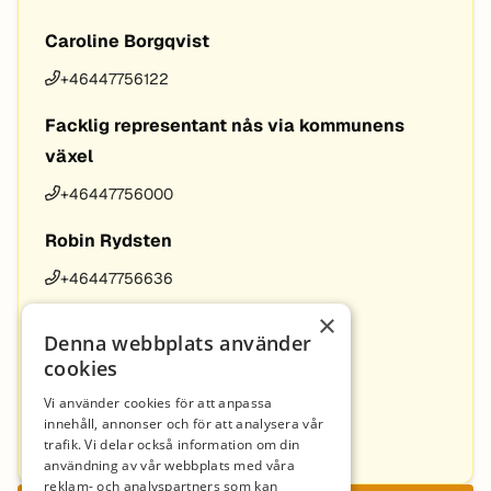
Caroline Borgqvist
+46447756122
Facklig representant nås via kommunens
växel
+46447756000
Robin Rydsten
+46447756636
×
Cecilia Blad
Denna webbplats använder
+46447756135
cookies
Vi använder cookies för att anpassa
Emilia Persson
innehåll, annonser och för att analysera vår
trafik. Vi delar också information om din
+46447756128
användning av vår webbplats med våra
reklam- och analyspartners som kan