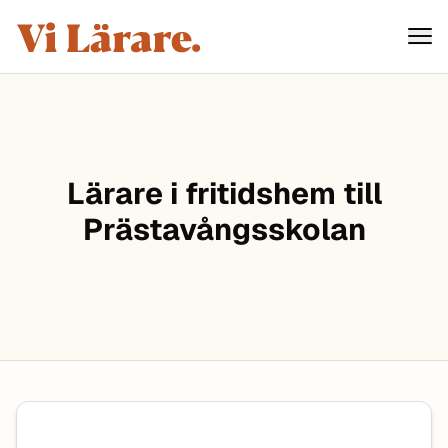
ViLärare
Hoppa till innehåll
Lärare i fritidshem till
Prästavångsskolan