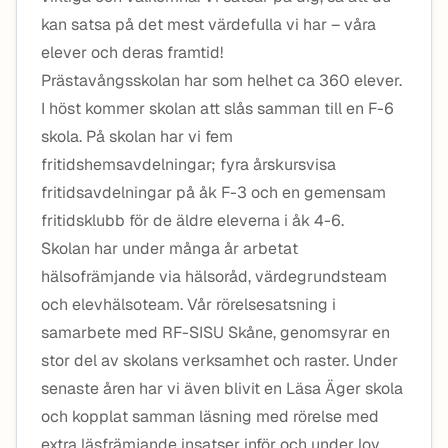
kan satsa på det mest värdefulla vi har – våra
elever och deras framtid!
Prästavångsskolan har som helhet ca 360 elever.
I höst kommer skolan att slås samman till en F-6
skola. På skolan har vi fem
fritidshemsavdelningar; fyra årskursvisa
fritidsavdelningar på åk F-3 och en gemensam
fritidsklubb för de äldre eleverna i åk 4-6.
Skolan har under många år arbetat
hälsofrämjande via hälsoråd, värdegrundsteam
och elevhälsoteam. Vår rörelsesatsning i
samarbete med RF-SISU Skåne, genomsyrar en
stor del av skolans verksamhet och raster. Under
senaste åren har vi även blivit en Läsa Äger skola
och kopplat samman läsning med rörelse med
extra läsfrämjande insatser inför och under lov.