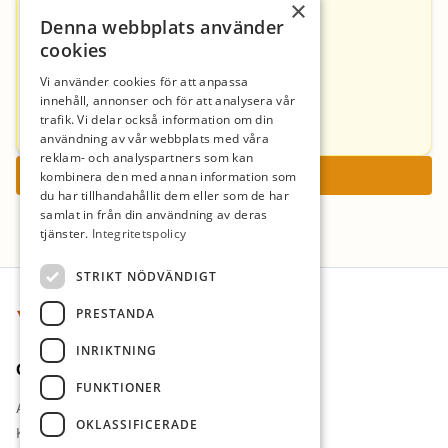
×
ola.johansson6@gmail.com
Denna webbplats använder
090-2002653
cookies
Per Bäckman
Vi använder cookies för att anpassa
innehåll, annonser och för att analysera vår
per.backman@svenskakyrkan.se
trafik. Vi delar också information om din
090-2002721
användning av vår webbplats med våra
reklam- och analyspartners som kan
Ansök nu
kombinera den med annan information som
du har tillhandahållit dem eller som de har
samlat in från din användning av deras
tjänster.
Integritetspolicy
Sidfot
STRIKT NÖDVÄNDIGT
PRESTANDA
INRIKTNING
Om oss
FUNKTIONER
Arbetsgivare i fokus
OKLASSIFICERADE
Kontakt