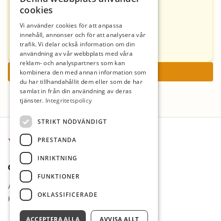
090-164932
cookies
Vi använder cookies för att anpassa
Andreas Granqvist
innehåll, annonser och för att analysera vår
trafik. Vi delar också information om din
090-163191
användning av vår webbplats med våra
reklam- och analyspartners som kan
Ansök nu
kombinera den med annan information som
du har tillhandahållit dem eller som de har
samlat in från din användning av deras
tjänster.
Integritetspolicy
Sidfot
STRIKT NÖDVÄNDIGT
PRESTANDA
INRIKTNING
Om oss
FUNKTIONER
Arbetsgivare i fokus
OKLASSIFICERADE
Kontakt
ACCEPTERA ALLA
AVVISA ALLT