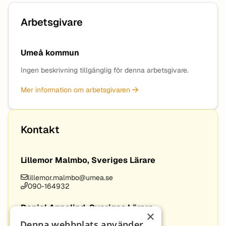
Arbetsgivare
Umeå kommun
Ingen beskrivning tillgänglig för denna arbetsgivare.
Mer information om arbetsgivaren
Kontakt
Lillemor Malmbo, Sveriges Lärare
lillemor.malmbo@umea.se
090-164932
Daniel Annelind, Sveriges Lärare
×
Denna webbplats använder
daniel.annelind@umea.se