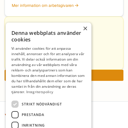
Mer information om arbetsgivaren
×
Kontakt
Denna webbplats använder
cookies
Morgan Bygdell
Vi använder cookies för att anpassa
innehåll, annonser och för att analysera vår
morgan.bygdell@ostersund.se
trafik. Vi delar också information om din
+46764276235
användning av vår webbplats med våra
reklam- och analyspartners som kan
Ansök nu
kombinera den med annan information som
du har tillhandahållit dem eller som de har
samlat in från din användning av deras
tjänster.
Integritetspolicy
Sidfot
STRIKT NÖDVÄNDIGT
PRESTANDA
INRIKTNING