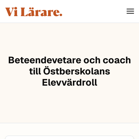
ViLärare
Hoppa till innehåll
Beteendevetare och coach
till Östberskolans
Elevvärdroll