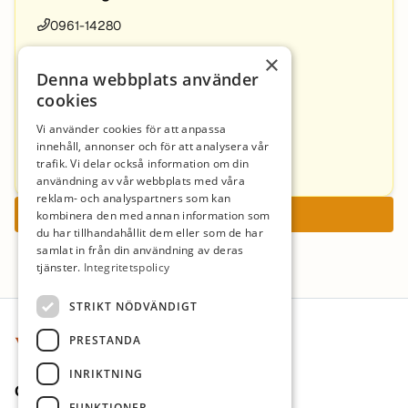
0961-14280
×
Sara Sundström
Denna webbplats använder
0961-14282
cookies
Vi använder cookies för att anpassa
Sveriges Lärare, Jeanette Ranfjäll
innehåll, annonser och för att analysera vår
trafik. Vi delar också information om din
0961-14000
användning av vår webbplats med våra
reklam- och analyspartners som kan
Ansök nu
kombinera den med annan information som
du har tillhandahållit dem eller som de har
samlat in från din användning av deras
tjänster.
Integritetspolicy
Sidfot
STRIKT NÖDVÄNDIGT
PRESTANDA
INRIKTNING
Om oss
FUNKTIONER