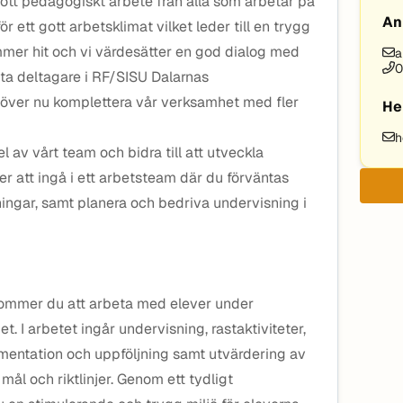
gott pedagogiskt arbete från alla som arbetar på
An
r ett gott arbetsklimat vilket leder till en trygg
mer hit och vi värdesätter en god dialog med
a
0
lta deltagare i RF/SISU Dalarnas
ehöver nu komplettera vår verksamhet med fler
He
h
el av vårt team och bidra till att utveckla
r att ingå i ett arbetsteam där du förväntas
ingar, samt planera och bedriva undervisning i
m kommer du att arbeta med elever under
. I arbetet ingår undervisning, rastaktiviteter,
mentation och uppföljning samt utvärdering av
ål och riktlinjer. Genom ett tydligt