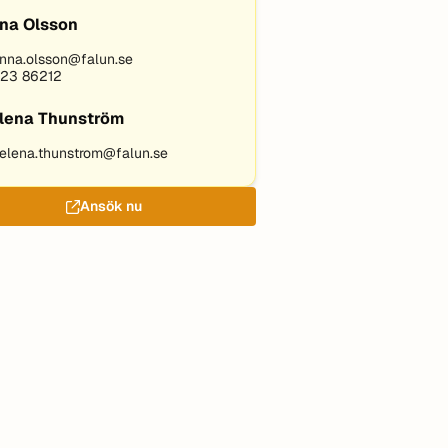
na Olsson
nna.olsson@falun.se
23 86212
lena Thunström
elena.thunstrom@falun.se
Ansök nu