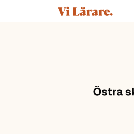
ViLärare
Hoppa till innehåll
Östra s