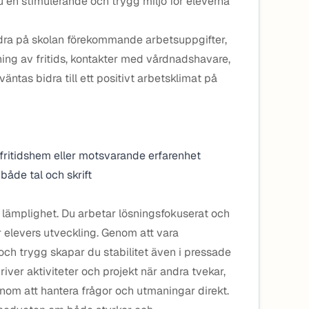
en stimulerande och trygg miljö för eleverna
dra på skolan förekommande arbetsuppgifter,
ng av fritids, kontakter med vårdnadshavare,
ntas bidra till ett positivt arbetsklimat på
 fritidshem eller motsvarande erfarenhet
både tal och skrift
ig lämplighet. Du arbetar lösningsfokuserat och
 elevers utveckling. Genom att vara
 och trygg skapar du stabilitet även i pressade
 driver aktiviteter och projekt när andra tvekar,
om att hantera frågor och utmaningar direkt.