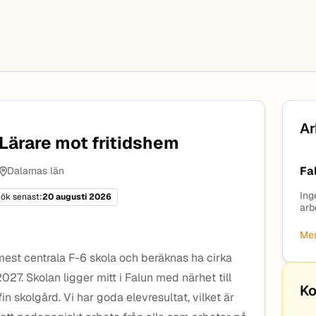
Ar
Lärare mot fritidshem
Fa
Dalarnas län
Ing
ök senast:
20 augusti 2026
arb
Mer
est centrala F-6 skola och beräknas ha cirka
27. Skolan ligger mitt i Falun med närhet till
Ko
 skolgård. Vi har goda elevresultat, vilket är