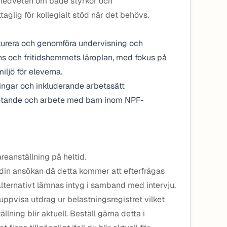
medveten om både styrkor och
glig för kollegialt stöd när det behövs.
kturera och genomföra undervisning och
ans och fritidshemmets läroplan, med fokus på
iljö för eleverna.
ngar och inkluderande arbetssätt
mötande och arbete med barn inom NPF-
reanställning på heltid.
 din ansökan då detta kommer att efterfrågas
 Alternativt lämnas intyg i samband med intervju.
 uppvisa utdrag ur belastningsregistret vilket
lning blir aktuell. Beställ gärna detta i