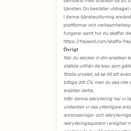
samband med ansökan så att det f
tjänsten. Du beställer utdraget 
I denna tjänsteutövning använder 
plattformar och verksamhetssys
fungerar samt hur du skaffar de
https://frejaeid.com/skaffa-fre
Övrigt
När du skickar in din ansökan 
ställda utifrån de krav som gälle
första urvalet, så se till att sva
bifoga ditt CV, men du ska inte 
ersätter detta.
Inför denna rekrytering har vi ta
undanber vi oss ytterligare e
annonserings- och rekryteringsh
rekryteringssystem i enlighet