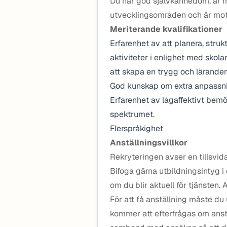
Du har god självkännedom, är 
utvecklingsområden och är motta
Meriterande kvalifikationer
Erfarenhet av att planera, stru
aktiviteter i enlighet med skol
att skapa en trygg och lärandem
God kunskap om extra anpassni
Erfarenhet av lågaffektivt be
spektrumet.
Flerspråkighet
Anställningsvillkor
Rekryteringen avser en tillsvida
Bifoga gärna utbildningsintyg i
om du blir aktuell för tjänsten.
För att få anställning måste du
kommer att efterfrågas om anstäl