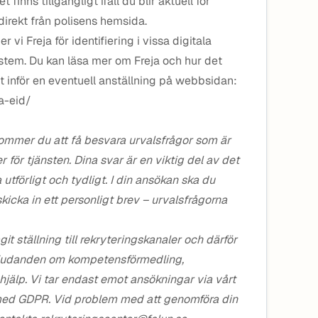
inns tillgängligt ifall du blir aktuell för
direkt från polisens hemsida.
vi Freja för identifiering i vissa digitala
tem. Du kan läsa mer om Freja och hur det
t inför en eventuell anställning på webbsidan:
ja-eid/
kommer du att få besvara urvalsfrågor som är
r för tjänsten. Dina svar är en viktig del av det
ra utförligt och tydligt. I din ansökan ska du
skicka in ett personligt brev – urvalsfrågorna
git ställning till rekryteringskanaler och därför
rbjudanden om kompetensförmedling,
jälp. Vi tar endast emot ansökningar via vårt
 med GDPR. Vid problem med att genomföra din