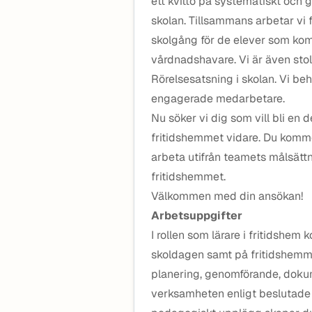
ett kvitto på systematiskt och 
skolan. Tillsammans arbetar vi fö
skolgång för de elever som kom
vårdnadshavare. Vi är även sto
Rörelsesatsning i skolan. Vi b
engagerade medarbetare.
Nu söker vi dig som vill bli en d
fritidshemmet vidare. Du komme
arbeta utifrån teamets målsättn
fritidshemmet.
Välkommen med din ansökan!
Arbetsuppgifter
I rollen som lärare i fritidshe
skoldagen samt på fritidshemmet
planering, genomförande, doku
verksamheten enligt beslutade m