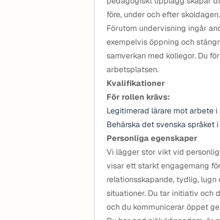
pedagogiskt upplägg skapar du 
före, under och efter skoldagen.
Förutom undervisning ingår an
exempelvis öppning och stängni
samverkan med kollegor. Du förvä
arbetsplatsen.
Kvalifikationer
För rollen krävs:
Legitimerad lärare mot arbete i
Behärska det svenska språket i 
Personliga egenskaper
Vi lägger stor vikt vid personl
visar ett starkt engagemang för
relationsskapande, tydlig, lugn
situationer. Du tar initiativ och
och du kommunicerar öppet gen