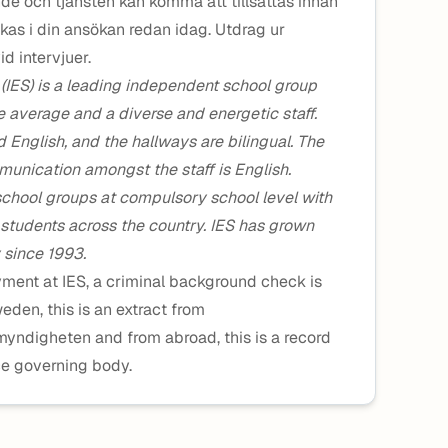
de och tjänsten kan komma att tillsättas innan
ckas i din ansökan redan idag. Utdrag ur
d intervjuer.
 (IES) is a leading independent school group
 average and a diverse and energetic staff.
 English, and the hallways are bilingual. The
nication amongst the staff is English.
school groups at compulsory school level with
tudents across the country. IES has grown
 since 1993.
oyment at IES, a criminal background check is
weden, this is an extract from
myndigheten and from abroad, this is a record
ce governing body.