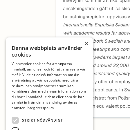
Intervjuer kommer att ske löpan
ansökningstiden gått ut, så ski
belastningsregistret uppvisas vi
Internationella Engelska Skolan
with academic results far above
Teaching is in both Swedish and
×
Denna webbplats använder
language of meetings and commu
cookies
IES is one of Sweden’s largest 
Vi använder cookies för att anpassa
48 schools and around 32,000 s
innehåll, annonser och för att analysera vår
steadily and maintained quality
trafik. Vi delar också information om din
användning av vår webbplats med våra
N.B. Prior to any offer of empl
reklam- och analyspartners som kan
required for all applicants. In S
kombinera den med annan information som
du har tillhandahållit dem eller som de har
belastningsregistret from Polis
samlat in från din användning av deras
extract from an equivalent poli
tjänster.
Integritetspolicy
STRIKT NÖDVÄNDIGT