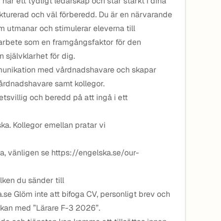
 har ett tydligt ledarskap och står starkt i dina
rukturerad och väl förberedd. Du är en närvarande
utmanar och stimulerar eleverna till
marbete som en framgångsfaktor för den
 självklarhet för dig.
munikation med vårdnadshavare och skapar
r, vårdnadshavare samt kollegor.
svillig och beredd på att ingå i ett
ska. Kollegor emellan pratar vi
a, vänligen se https://engelska.se/our-
lken du sänder till
se Glöm inte att bifoga CV, personligt brev och
sökan med ”Lärare F-3 2026”.