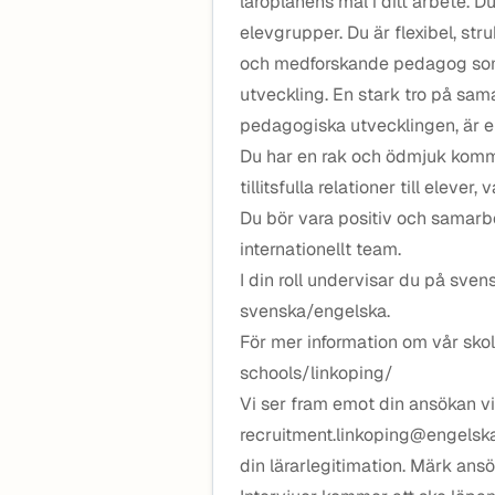
läroplanens mål i ditt arbete. Du
elevgrupper. Du är flexibel, st
och medforskande pedagog som 
utveckling. En stark tro på sa
pedagogiska utvecklingen, är en
Du har en rak och ödmjuk kom
tillitsfulla relationer till eleve
Du bör vara positiv och samarbet
internationellt team.
I din roll undervisar du på sven
svenska/engelska.
För mer information om vår skol
schools/linkoping/
Vi ser fram emot din ansökan vi
recruitment.linkoping@engelska.
din lärarlegitimation. Märk an