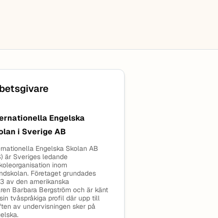
betsgivare
ternationella Engelska
olan i Sverige AB
ernationella Engelska Skolan AB
S) är Sveriges ledande
skoleorganisation inom
ndskolan. Företaget grundades
3 av den amerikanska
aren Barbara Bergström och är känt
 sin tvåspråkiga profil där upp till
ften av undervisningen sker på
elska.