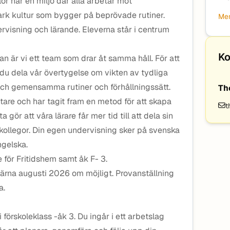
or har en miljö där alla arbetar mot
rk kultur som bygger på beprövade rutiner.
Mer
ervisning och lärande. Eleverna står i centrum
Ko
an är vi ett team som drar åt samma håll. För att
du dela vår övertygelse om vikten av tydliga
e och gemensamma rutiner och förhållningssätt.
Th
tare och har tagit fram en metod för att skapa
t
 gör att våra lärare får mer tid till att dela sin
ollegor. Din egen undervisning sker på svenska
ngelska.
e för Fritidshem samt åk F- 3.
 gärna augusti 2026 om möjligt. Provanställning
a.
i förskoleklass -åk 3. Du ingår i ett arbetslag