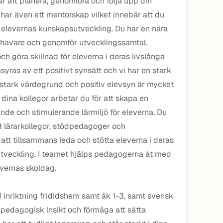
går att planera, genomföra och följa upp din
har även ett mentorskap vilket innebär att du
r elevernas kunskapsutveckling. Du har en nära
shavare och genomför utvecklingssamtal.
ch göra skillnad för eleverna i deras livslånga
ras av ett positivt synsätt och vi har en stark
En stark värdegrund och positiv elevsyn är mycket
 dina kollegor arbetar du för att skapa en
ande och stimulerande lärmiljö för eleverna. Du
 lärarkollegor, stödpedagoger och
 att tillsammans leda och stötta eleverna i deras
tveckling. I teamet hjälps pedagogerna åt med
evernas skoldag.
inriktning frididshem samt åk 1-3, samt svensk
r pedagogisk insikt och förmåga att sätta