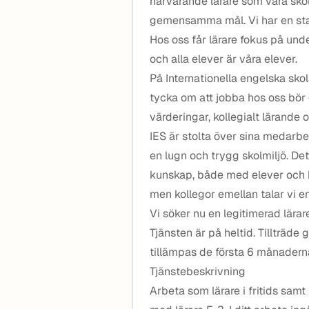
närvarande lärare som våra skol
gemensamma mål. Vi har en sta
Hos oss får lärare fokus på und
och alla elever är våra elever.
På Internationella engelska skol
tycka om att jobba hos oss bör 
värderingar, kollegialt lärand
IES är stolta över sina medarbe
en lugn och trygg skolmiljö. Detta
kunskap, både med elever och k
men kollegor emellan talar vi e
Vi söker nu en legitimerad lärar
Tjänsten är på heltid. Tillträde
tillämpas de första 6 månadern
Tjänstebeskrivning
Arbeta som lärare i fritids samt 