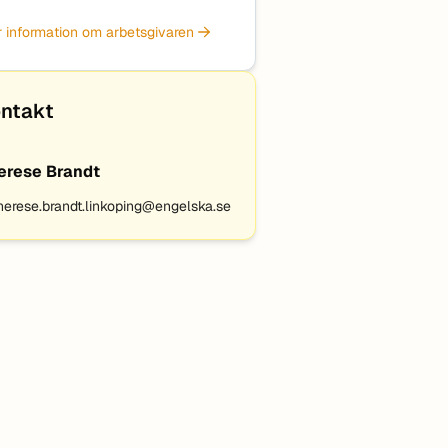
 information om arbetsgivaren
ntakt
erese Brandt
herese.brandt.linkoping@engelska.se