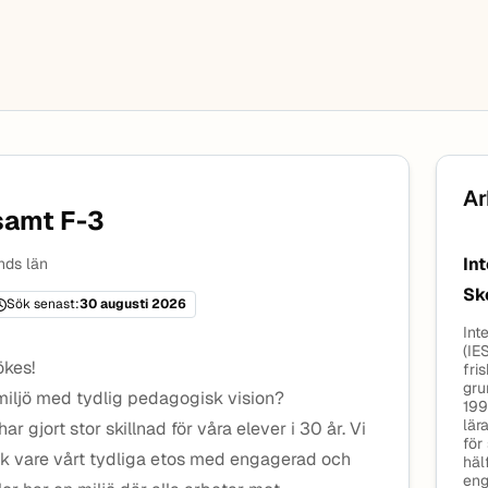
Ar
 samt F-3
In
nds län
Sk
Sök senast:
30 augusti 2026
Int
(IE
ökes!
fri
gru
l miljö med tydlig pedagogisk vision?
199
lär
ar gjort stor skillnad för våra elever i 30 år. Vi
för
ck vare vårt tydliga etos med engagerad och
häl
eng