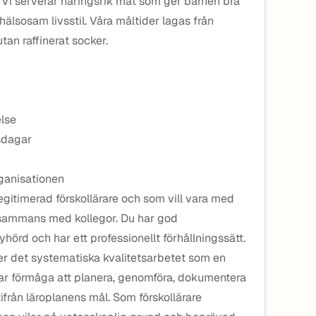
Vi serverar näringsrik mat som ger barnen bra
älsosam livsstil. Våra måltider lagas från
an raffinerat socker.
else
sdagar
ganisationen
egitimerad förskollärare och som vill vara med
lsammans med kollegor. Du har god
yhörd och har ett professionellt förhållningssätt.
er det systematiska kvalitetsarbetet som en
har förmåga att planera, genomföra, dokumentera
ifrån läroplanens mål. Som förskollärare