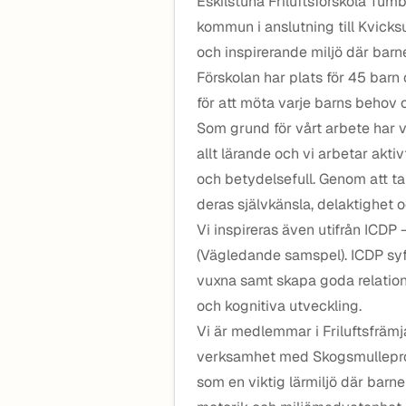
Eskilstuna Friluftsförskola Tumb
kommun i anslutning till Kvicks
och inspirerande miljö där barne
Förskolan har plats för 45 barn
för att möta varje barns behov 
Som grund för vårt arbete har v
allt lärande och vi arbetar aktiv
och betydelsefull. Genom att ta t
deras självkänsla, delaktighet oc
Vi inspireras även utifrån ICD
(Vägledande samspel). ICDP syft
vuxna samt skapa goda relation
och kognitiva utveckling.
Vi är medlemmar i Friluftsfrämj
verksamhet med Skogsmulleprofi
som en viktig lärmiljö där barn