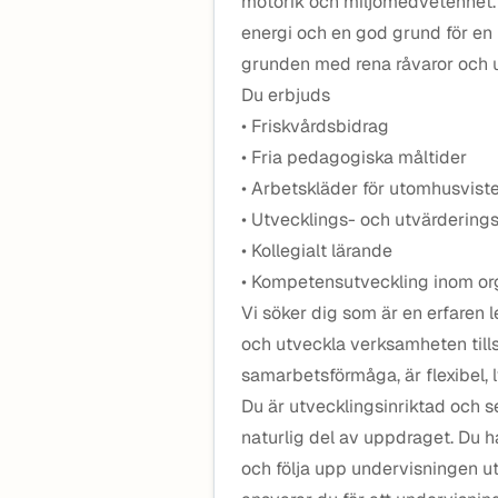
motorik och miljömedvetenhet. 
energi och en god grund för en h
grunden med rena råvaror och ut
Du erbjuds
• Friskvårdsbidrag
• Fria pedagogiska måltider
• Arbetskläder för utomhusvist
• Utvecklings- och utvärdering
• Kollegialt lärande
• Kompetensutveckling inom or
Vi söker dig som är en erfaren l
och utveckla verksamheten til
samarbetsförmåga, är flexibel, l
Du är utvecklingsinriktad och s
naturlig del av uppdraget. Du 
och följa upp undervisningen ut