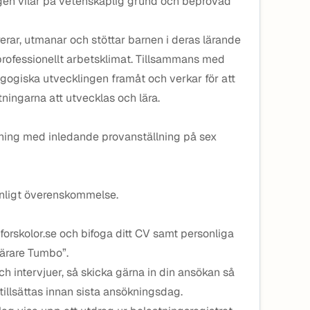
ngen vilar på vetenskaplig grund och beprövad
rar, utmanar och stöttar barnen i deras lärande
h professionellt arbetsklimat. Tillsammans med
gogiska utvecklingen framåt och verkar för att
tningarna att utvecklas och lära.
llning med inledande provanställning på sex
 enligt överenskommelse.
orskolor.se och bifoga ditt CV samt personliga
lärare Tumbo”.
h intervjuer, så skicka gärna in din ansökan så
tillsättas innan sista ansökningsdag.