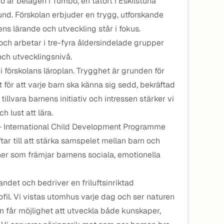
o är belägen i Tumbo, en tätort i Eskilstuna
und. Förskolan erbjuder en trygg, utforskande
ns lärande och utveckling står i fokus.
 och arbetar i tre-fyra åldersindelade grupper
och utvecklingsnivå.
i förskolans läroplan. Trygghet är grunden för
t för att varje barn ska känna sig sedd, bekräftad
illvara barnens initiativ och intressen stärker vi
h lust att lära.
P – International Child Development Programme
ar till att stärka samspelet mellan barn och
er som främjar barnens sociala, emotionella
andet och bedriver en friluftsinriktad
l. Vi vistas utomhus varje dag och ser naturen
en får möjlighet att utveckla både kunskaper,