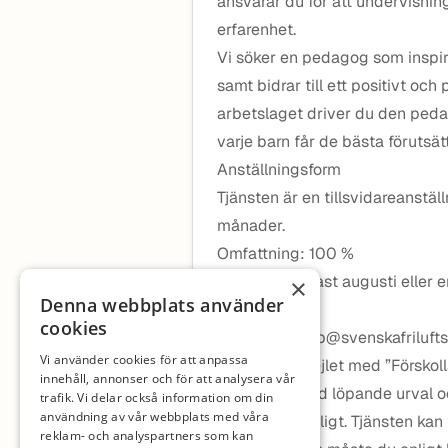
ansvarar du för att undervisni
erfarenhet.
Vi söker en pedagog som inspire
samt bidrar till ett positivt oc
arbetslaget driver du den peda
varje barn får de bästa förutsät
Anställningsform
Tjänsten är en tillsvidareanstä
månader.
Omfattning: 100 %
Tillträde tidigast augusti eller
×
Denna webbplats använder
Ansökan
cookies
Ansök via jobb@svenskafriluftsf
Vi använder cookies för att anpassa
brev. Märk mejlet med ”Förskol
innehåll, annonser och för att analysera vår
Vi arbetar med löpande urval oc
trafik. Vi delar också information om din
användning av vår webbplats med våra
snart som möjligt. Tjänsten kan 
reklam- och analyspartners som kan