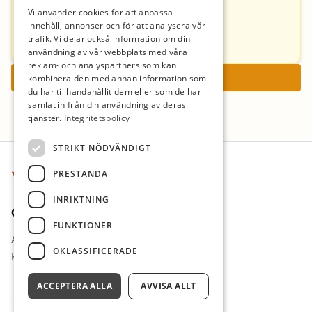
Vi använder cookies för att anpassa
Ulrika Bernhardsson
innehåll, annonser och för att analysera vår
trafik. Vi delar också information om din
ulrika.bernhardsson@vaxjo.se
användning av vår webbplats med våra
reklam- och analyspartners som kan
Ansök nu
kombinera den med annan information som
du har tillhandahållit dem eller som de har
samlat in från din användning av deras
tjänster.
Integritetspolicy
Sidfot
STRIKT NÖDVÄNDIGT
PRESTANDA
INRIKTNING
Om oss
FUNKTIONER
Arbetsgivare i fokus
OKLASSIFICERADE
Kontakt
ACCEPTERA ALLA
AVVISA ALLT