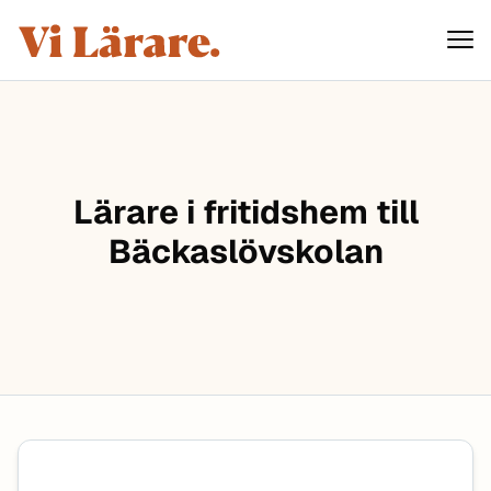
ViLärare
Hoppa till innehåll
Lärare i fritidshem till
Bäckaslövskolan