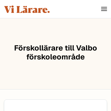
ViLärare
Hoppa till innehåll
Förskollärare till Valbo
förskoleområde