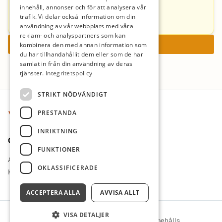
Helena Baggström
innehåll, annonser och för att analysera vår
trafik. Vi delar också information om din
+4626178142
användning av vår webbplats med våra
reklam- och analyspartners som kan
Ansök nu
kombinera den med annan information som
du har tillhandahållit dem eller som de har
samlat in från din användning av deras
tjänster.
Integritetspolicy
Sidfot
STRIKT NÖDVÄNDIGT
PRESTANDA
INRIKTNING
Om oss
FUNKTIONER
Arbetsgivare i fokus
OKLASSIFICERADE
Kontakt
ACCEPTERA ALLA
AVVISA ALLT
VISA DETALJER
© 2026 ViLärare. Alla rättigheter förbehålls.