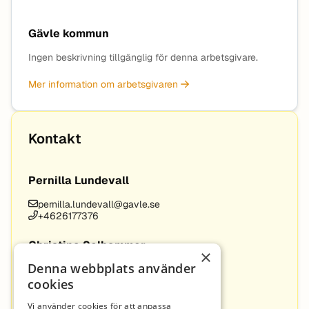
Gävle kommun
Ingen beskrivning tillgänglig för denna arbetsgivare.
Mer information om arbetsgivaren
Kontakt
Pernilla Lundevall
pernilla.lundevall@gavle.se
+4626177376
Christina Selhammer
×
Denna webbplats använder
christina.selhammer@gavle.se
+4626178383
cookies
Vi använder cookies för att anpassa