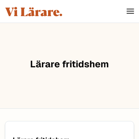
ViLärare
Hoppa till innehåll
Lärare fritidshem