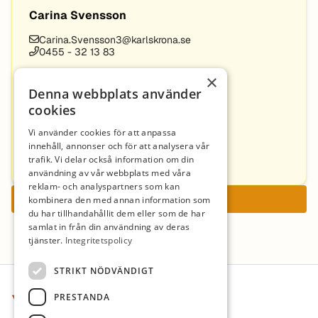
Carina Svensson
Carina.Svensson3@karlskrona.se
0455 - 32 13 83
×
Anita Majava
Denna webbplats använder
0455-304011
cookies
Vi använder cookies för att anpassa
Agneta Dahl Nilsson
innehåll, annonser och för att analysera vår
trafik. Vi delar också information om din
0455321275
användning av vår webbplats med våra
reklam- och analyspartners som kan
Ansök nu
kombinera den med annan information som
du har tillhandahållit dem eller som de har
samlat in från din användning av deras
tjänster.
Integritetspolicy
Sidfot
STRIKT NÖDVÄNDIGT
PRESTANDA