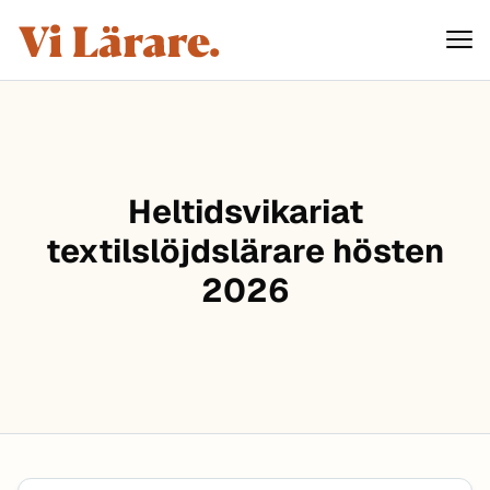
ViLärare
Hoppa till innehåll
Heltidsvikariat
textilslöjdslärare hösten
2026