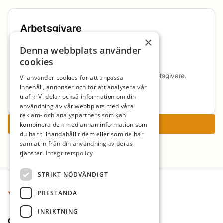
Arbetsgivare
×
Denna webbplats använder
Tellusgruppen AB
cookies
Ingen beskrivning tillgänglig för denna arbetsgivare.
Vi använder cookies för att anpassa
innehåll, annonser och för att analysera vår
Mer information om arbetsgivaren
trafik. Vi delar också information om din
användning av vår webbplats med våra
reklam- och analyspartners som kan
Ansök nu
kombinera den med annan information som
du har tillhandahållit dem eller som de har
samlat in från din användning av deras
tjänster.
Integritetspolicy
Sidfot
STRIKT NÖDVÄNDIGT
PRESTANDA
INRIKTNING
Om oss