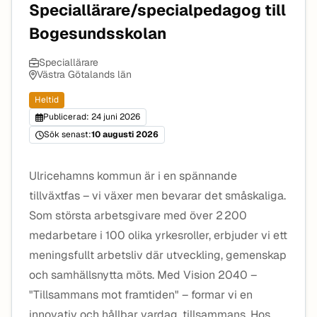
Speciallärare/specialpedagog till
Bogesundsskolan
Speciallärare
Västra Götalands län
Heltid
Publicerad: 24 juni 2026
Sök senast:
10 augusti 2026
Ulricehamns kommun är i en spännande
tillväxtfas – vi växer men bevarar det småskaliga.
Som största arbetsgivare med över 2 200
medarbetare i 100 olika yrkesroller, erbjuder vi ett
meningsfullt arbetsliv där utveckling, gemenskap
och samhällsnytta möts. Med Vision 2040 –
"Tillsammans mot framtiden" – formar vi en
innovativ och hållbar vardag, tillsammans. Hos