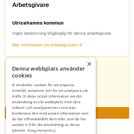
Arbetsgivare
Ulricehamns kommun
Ingen beskrivning tillgänglig för denna arbetsgivare.
Mer information om arbetsgivaren
×
Kontakt
Denna webbplats använder
cookies
Vi använder cookies för att anpassa
Veronica Karlsson
innehåll, annonser och för att analysera vår
trafik. Vi delar också information om din
0321-59 53 36
användning av vår webbplats med våra
reklam- och analyspartners som kan
Ansök nu
kombinera den med annan information som
du har tillhandahållit dem eller som de har
samlat in från din användning av deras
tjänster.
Integritetspolicy