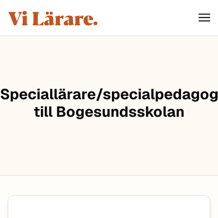
ViLärare
Hoppa till innehåll
Speciallärare/specialpedago
till Bogesundsskolan