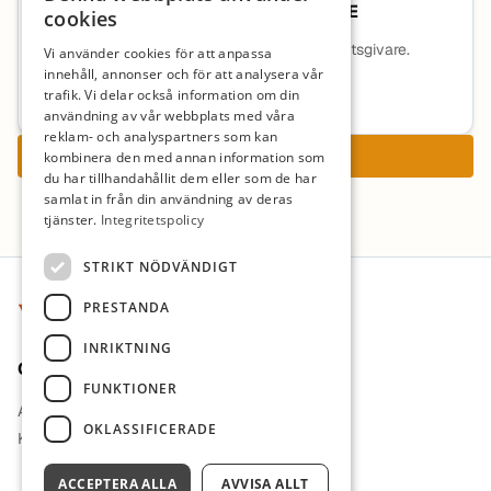
STADSMISSIONENS SKOLSTIFTELSE
cookies
Ingen beskrivning tillgänglig för denna arbetsgivare.
Vi använder cookies för att anpassa
innehåll, annonser och för att analysera vår
Mer information om arbetsgivaren
trafik. Vi delar också information om din
användning av vår webbplats med våra
reklam- och analyspartners som kan
Ansök nu
kombinera den med annan information som
du har tillhandahållit dem eller som de har
samlat in från din användning av deras
tjänster.
Integritetspolicy
Sidfot
STRIKT NÖDVÄNDIGT
PRESTANDA
INRIKTNING
Om oss
FUNKTIONER
Arbetsgivare i fokus
OKLASSIFICERADE
Kontakt
ACCEPTERA ALLA
AVVISA ALLT