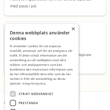
med paus i juli.
×
Arbetsgivare
Denna webbplats använder
cookies
Föreningen Stefanskolan
Vi använder cookies för att anpassa
innehåll, annonser och för att analysera vår
Ingen beskrivning tillgänglig för denna arbetsgivare.
trafik. Vi delar också information om din
användning av vår webbplats med våra
Mer information om arbetsgivaren
reklam- och analyspartners som kan
kombinera den med annan information som
du har tillhandahållit dem eller som de har
samlat in från din användning av deras
tjänster.
Integritetspolicy
Sidfot
STRIKT NÖDVÄNDIGT
PRESTANDA