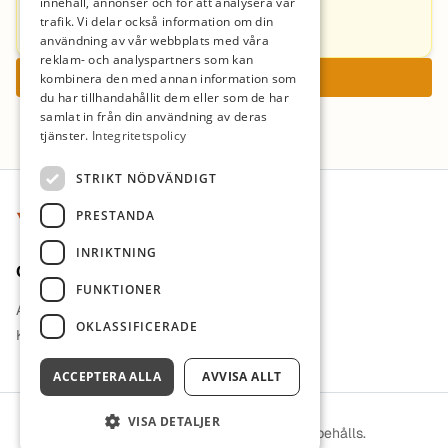
innehåll, annonser och för att analysera vår
trafik. Vi delar också information om din
Pernilla.Jacobson@uppsala.se
användning av vår webbplats med våra
reklam- och analyspartners som kan
Ansök nu
kombinera den med annan information som
du har tillhandahållit dem eller som de har
samlat in från din användning av deras
tjänster.
Integritetspolicy
Sidfot
STRIKT NÖDVÄNDIGT
PRESTANDA
INRIKTNING
Om oss
FUNKTIONER
Arbetsgivare i fokus
OKLASSIFICERADE
Kontakt
ACCEPTERA ALLA
AVVISA ALLT
VISA DETALJER
© 2026 ViLärare. Alla rättigheter förbehålls.