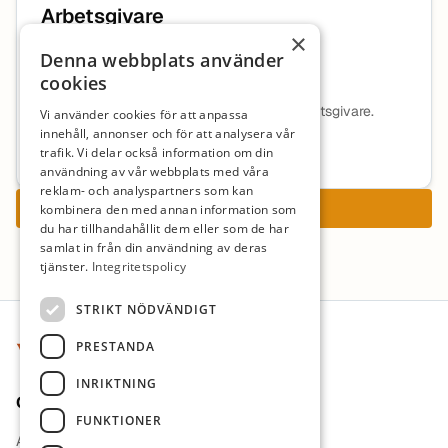
Arbetsgivare
×
Denna webbplats använder
Cedergrenska AB
cookies
Ingen beskrivning tillgänglig för denna arbetsgivare.
Vi använder cookies för att anpassa
innehåll, annonser och för att analysera vår
Mer information om arbetsgivaren
trafik. Vi delar också information om din
användning av vår webbplats med våra
reklam- och analyspartners som kan
Ansök nu
kombinera den med annan information som
du har tillhandahållit dem eller som de har
samlat in från din användning av deras
tjänster.
Integritetspolicy
Sidfot
STRIKT NÖDVÄNDIGT
PRESTANDA
INRIKTNING
Om oss
FUNKTIONER
Arbetsgivare i fokus