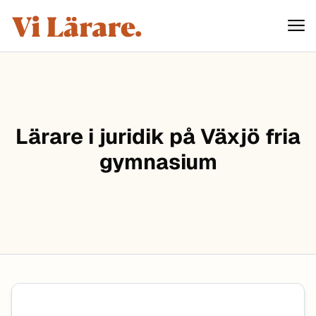
ViLärare
Hoppa till innehåll
Lärare i juridik på Växjö fria
gymnasium