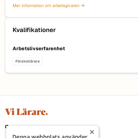
Mer information om arbetsgivaren
Kvalifikationer
Arbetslivserfarenhet
Förskollärare
Sidfot
Om oss
×
Denna webbplats använder