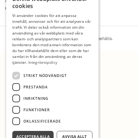
Arbetsgivare i fokus
cookies
Kontakt
Vi använder cookies för att anpassa
innehåll, annonser och för att analysera vår
trafik. Vi delar också information om din
användning av vår webbplats med våra
© 2026 ViLärare. Alla rättigheter förbehålls.
reklam- och analyspartners som kan
kombinera den med annan information som
du har tillhandahållit dem eller som de har
samlat in från din användning av deras
tjänster.
Integritetspolicy
STRIKT NÖDVÄNDIGT
PRESTANDA
INRIKTNING
FUNKTIONER
OKLASSIFICERADE
ACCEPTERA ALLA
AVVISA ALLT