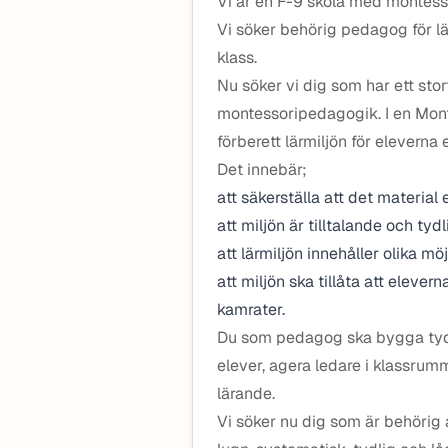
Vi är en F-9 skola med montess
Vi söker behörig pedagog för lä
klass.
Nu söker vi dig som har ett st
montessoripedagogik. I en Mont
förberett lärmiljön för eleverna
Det innebär;
att säkerställa att det material
att miljön är tilltalande och tydl
att lärmiljön innehåller olika möj
att miljön ska tillåta att elever
kamrater.
Du som pedagog ska bygga tydli
elever, agera ledare i klassru
lärande.
Vi söker nu dig som är behörig 