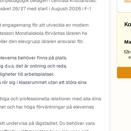
oripedagogik belägen i centrala Kristianstad.
Mer
såret 26/27 med start i Augusti 2026 i F-1
Ko
ort engagemang för att utveckla en modern
essori Mondialskola förväntas läraren ha
 eller den elevgrupp läraren ansvarar för.
Ma
m
s
 eleverna behöver finns på plats.
ig d.v.s. det är ordning och reda.
ligheter till arbetsplatser.
na rör sig i klassrummet utan att störa sina
ga och professionella relationer med alla dina
mmet och har höga förväntningar på elevernas
att undervisa på lågstadiet. Du behöver vara