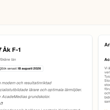
Ar
7 Åk F-1
Ac
Skåne län
Vi 
Sök senast:
18 augusti 2026
ver
Tys
Sto
 modern och resultatinriktad
sto
för
listutbildade lärare och optimala lärmiljöer.
och
av AcadeMedias grundskolor.
bid
sam
n?