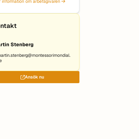
 information om arbetsgivaren
ntakt
rtin Stenberg
artin.stenberg@montessorimondial.
e
Ansök nu