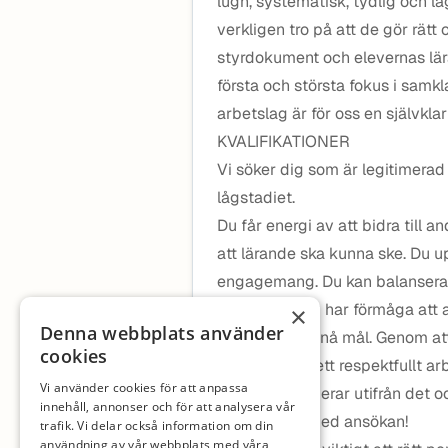
lugn, systematisk, tydlig och l
verkligen tro på att de gör rätt
styrdokument och elevernas lär
första och största fokus i sam
arbetslag är för oss en självkla
KVALIFIKATIONER
Vi söker dig som är legitimerad
lågstadiet.
Du får energi av att bidra till 
att lärande ska kunna ske. Du up
engagemang. Du kan balansera o
situationer. Du har förmåga att
×
Denna webbplats använder
uppgifter och nå mål. Genom att
cookies
verkar du för ett respektfullt 
Vi använder cookies för att anpassa
uppdraget, agerar utifrån det och
innehåll, annonser och för att analysera vår
Välkommen med ansökan!
trafik. Vi delar också information om din
användning av vår webbplats med våra