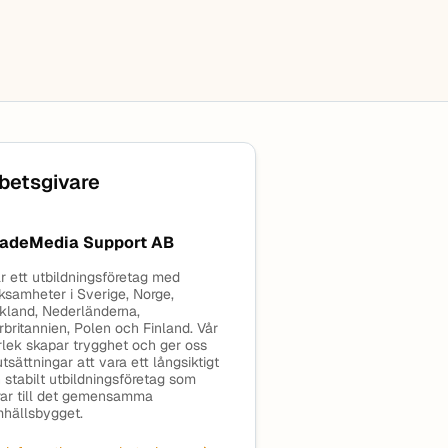
betsgivare
adeMedia Support AB
är ett utbildningsföretag med
ksamheter i Sverige, Norge,
kland, Nederländerna,
rbritannien, Polen och Finland. Vår
rlek skapar trygghet och ger oss
utsättningar att vara ett långsiktigt
 stabilt utbildningsföretag som
rar till det gemensamma
hällsbygget.