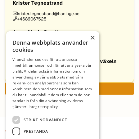
Krister Tegnestrand
krister.tegnestrand@haninge.se
+4686067525
Anna-Maria Sandborg
×
Denna webbplats använder
anna.sandborg@haninge.se
+4686068638
cookies
Vi använder cookies för att anpassa
Fackliga företrädare kontaktas via växeln
innehåll, annonser och för att analysera vår
trafik. Vi delar också information om din
08-6067000
användning av vår webbplats med våra
reklam- och analyspartners som kan
Ansök nu
kombinera den med annan information som
du har tillhandahållit dem eller som de har
samlat in från din användning av deras
tjänster.
Integritetspolicy
Sidfot
STRIKT NÖDVÄNDIGT
PRESTANDA