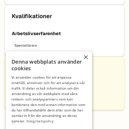
Kvalifikationer
Arbetslivserfarenhet
Speciallärare
×
Denna webbplats använder
Kontakt
cookies
Vi använder cookies för att anpassa
innehåll, annonser och för att analysera vår
Nova Wegerif
trafik. Vi delar också information om din
användning av vår webbplats med våra
hr@backafriskola.se
reklam- och analyspartners som kan
0760283504
kombinera den med annan information som
du har tillhandahållit dem eller som de har
samlat in från din användning av deras
tjänster.
Integritetspolicy