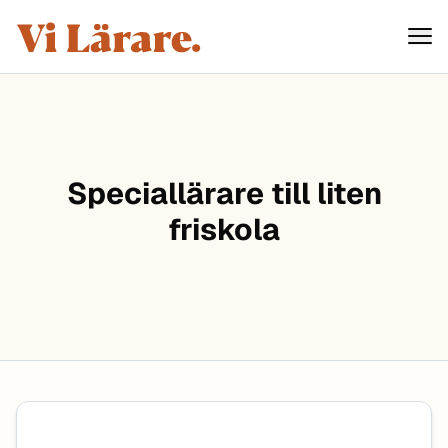
ViLärare
Hoppa till innehåll
Speciallärare till liten
friskola