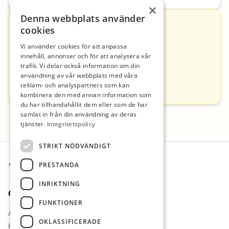
×
Denna webbplats använder
Kontakt
cookies
Vi använder cookies för att anpassa
innehåll, annonser och för att analysera vår
Eric Mattsson
trafik. Vi delar också information om din
användning av vår webbplats med våra
eric.mattsson@impius.se
reklam- och analyspartners som kan
0660-273807
kombinera den med annan information som
du har tillhandahållit dem eller som de har
samlat in från din användning av deras
tjänster.
Integritetspolicy
Sidfot
STRIKT NÖDVÄNDIGT
PRESTANDA
INRIKTNING
Om oss
FUNKTIONER
Arbetsgivare i fokus
OKLASSIFICERADE
Kontakt