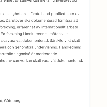
farenhet av samverkan mellan universitet och
kicklighet ska i första hand publikationer av
tas. Därutöver ska dokumenterad förmåga att
forskning, erfarenhet av internationellt arbete
ör forskning i konkurrens tillmätas vikt.
ka vara väl dokumenterad. Särskild vikt skall
lanera och genomföra undervisning. Handledning
arutbildningsnivå är meriterande.
enhet av samverkan skall vara väl dokumenterad.
rd, Göteborg.