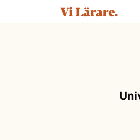
ViLärare
Hoppa till innehåll
Uni