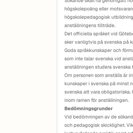
Sökande skall ha genomgått hö
högskolepoäng eller motsvaran
högskolepedagogisk utbildning f
anställningens tillträde.
Det officiella språket vid Göte
sker vanligtvis på svenska på 
Goda språkkunskaper och förmå
som inte talar svenska vid anstä
anställningen studera svenska f
Om personen som anställs är int
kunskaper i svenska på minst n
svenska att vara obligatoriska.
inom ramen för anställningen.
Bedömningsgrunder
Vid bedömningen av de sökande 
och pedagogisk skicklighet. Vik