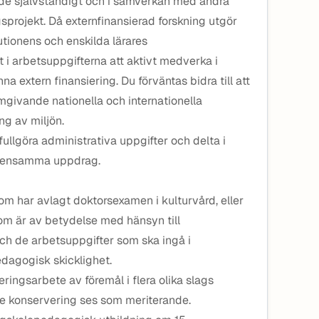
e självständigt och i samverkan med andra
gsprojekt. Då externfinansierad forskning utgör
tutionens och enskilda lärares
 i arbetsuppgifterna att aktivt medverka i
na extern finansiering. Du förväntas bidra till att
ivande nationella och internationella
ng av miljön.
ullgöra administrativa uppgifter och delta i
emensamma uppdrag.
som har avlagt doktorsexamen i kulturvård, eller
m är av betydelse med hänsyn till
ch de arbetsuppgifter som ska ingå i
edagogisk skicklighet.
ringsarbete av föremål i flera olika slags
e konservering ses som meriterande.