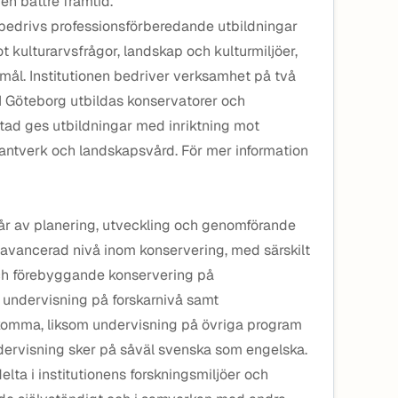
 en bättre framtid.
d bedrivs professionsförberedande utbildningar
t kulturarvsfrågor, landskap och kulturmiljöer,
mål. Institutionen bedriver verksamhet på två
 I Göteborg utbildas konservatorer och
stad ges utbildningar med inriktning mot
ntverk och landskapsvård. För mer information
år av planering, utveckling och genomförande
avancerad nivå inom konservering, med särskilt
och förebyggande konservering på
undervisning på forskarnivå samt
komma, liksom undervisning på övriga program
ndervisning sker på såväl svenska som engelska.
elta i institutionens forskningsmiljöer och