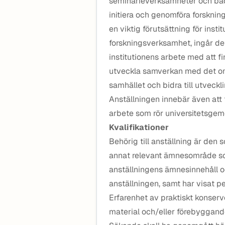
seminarieverksamheter och båd
initiera och genomföra forsknin
en viktig förutsättning för insti
forskningsverksamhet, ingår det
institutionens arbete med att fin
utveckla samverkan med det omg
samhället och bidra till utveckli
Anställningen innebär även att f
arbete som rör universitetsg
Kvalifikationer
Behörig till anställning är den 
annat relevant ämnesområde so
anställningens ämnesinnehåll o
anställningen, samt har visat p
Erfarenhet av praktiskt konserve
material och/eller förebyggand