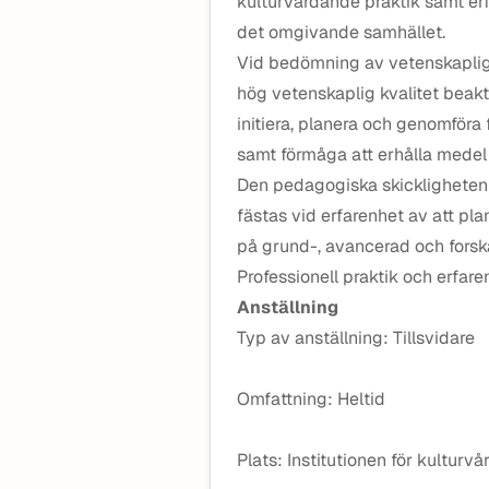
kulturvårdande praktik samt er
det omgivande samhället.
Vid bedömning av vetenskaplig s
hög vetenskaplig kvalitet beak
initiera, planera och genomföra 
samt förmåga att erhålla medel f
Den pedagogiska skickligheten s
fästas vid erfarenhet av att p
på grund-, avancerad och forsk
Professionell praktik och erfar
Anställning
Typ av anställning: Tillsvidare
Omfattning: Heltid
Plats: Institutionen för kulturvå