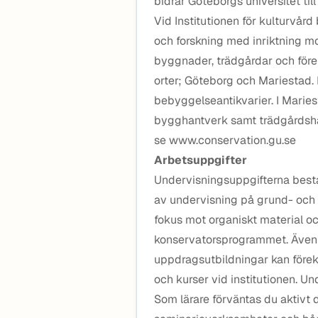
bidrar Göteborgs universitet till
Vid Institutionen för kulturvår
och forskning med inriktning mo
byggnader, trädgårdar och före
orter; Göteborg och Mariestad.
bebyggelseantikvarier. I Marie
bygghantverk samt trädgårdsha
se www.conservation.gu.se
Arbetsuppgifter
Undervisningsuppgifterna best
av undervisning på grund- och 
fokus mot organiskt material 
konservatorsprogrammet. Även 
uppdragsutbildningar kan före
och kurser vid institutionen. U
Som lärare förväntas du aktivt d