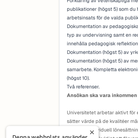
Förklaring av vetenskapliga mer
publikationer (högst 5) som du h
arbetsinsats för de valda publi
Dokumentation av pedagogiska 
typ av undervisning samt en re
innehålla pedagogisk reflektion 
Dokumentation (högst 5) av yrk
Dokumentation (högst 5) av mer
samarbete. Kompletta elektronis
(högst 10).
Två referenser.
Ansökan ska vara inkommen
Universitetet arbetar aktivt fö
sätter värde på de kvalitéer må
tillämpar individuell lönesättnin
×
Denna webbplats använder