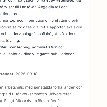
iter och motivation för valet av vetenskapliga
änvisar till i ansökan. Ange din roll och
kationerna.
meriter, med information om omfattning och
dogörelse för dess kvalitet. Rapporten ska även
och undervisningsfilosofi (högst två sidor).
esutövning.
iter inom ledning, administration och
ka kopior av dina viktigaste publikationer
 senast
: 2026-08-18
r en arbetsmiljö med jämställda förhållanden och
ngfald tillför verksamheten. Universitetet
g. Enligt Riksarkivets föreskrifter är