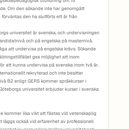
gskolepedagogisk utbildning om 15
de. Om den sökande inte har genomgått
örväntas den ha slutförts ett år från
borgs universitet är svenska, och undervisningen
kandidatnivå och på engelska på masternivå.
ga att undervisa på engelska krävs. Sökande
llningstillfället ges möjlighet att inom
ör att kunna undervisa på svenska inom två år.
ernationellt rekryterad och inte besitter
ivå B2 enligt GERS kommer språkkurser i
 Göteborgs universitet erbjuder kurser i svenska
kommer lika vikt att fästas vid vetenskaplig
t läggs också vid erfarenhet av professionell