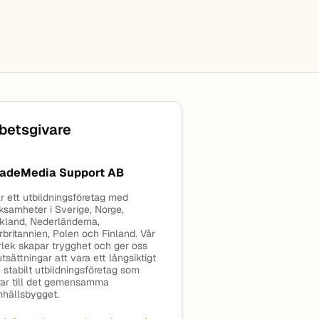
betsgivare
adeMedia Support AB
är ett utbildningsföretag med
ksamheter i Sverige, Norge,
kland, Nederländerna,
rbritannien, Polen och Finland. Vår
rlek skapar trygghet och ger oss
utsättningar att vara ett långsiktigt
 stabilt utbildningsföretag som
rar till det gemensamma
hällsbygget.