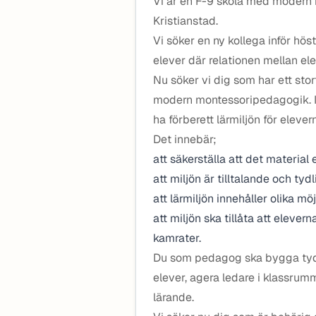
Vi är en F-9 skola med modern
Kristianstad.
Vi söker en ny kollega inför hö
elever där relationen mellan ele
Nu söker vi dig som har ett st
modern montessoripedagogik. I 
ha förberett lärmiljön för eleve
Det innebär;
att säkerställa att det material
att miljön är tilltalande och tydl
att lärmiljön innehåller olika möj
att miljön ska tillåta att elever
kamrater.
Du som pedagog ska bygga tydli
elever, agera ledare i klassru
lärande.