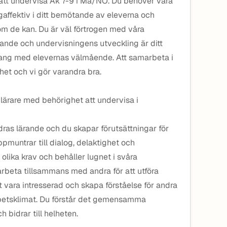
 att undervisa Åk 7-9 i Ma/NO. Du behöver vara
ågaffektiv i ditt bemötande av eleverna och
 om de kan. Du är väl förtrogen med våra
ande och undervisningens utveckling är ditt
klang med elevernas välmående. Att samarbeta i
rhet och vi gör varandra bra.
 lärare med behörighet att undervisa i
andras lärande och du skapar förutsättningar för
pmuntrar till dialog, delaktighet och
lika krav och behåller lugnet i svåra
 arbeta tillsammans med andra för att utföra
 vara intresserad och skapa förståelse för andra
arbetsklimat. Du förstår det gemensamma
 bidrar till helheten.