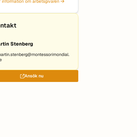
 information om arbetsgivaren
ntakt
rtin Stenberg
artin.stenberg@montessorimondial.
e
Ansök nu