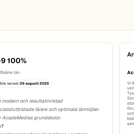
Ar
-9 100%
Ac
Skåne län
Vi 
Sök senast:
29 augusti 2026
ver
Tys
Sto
 modern och resultatinriktad
sto
för
listutbildade lärare och optimala lärmiljöer.
och
av AcadeMedias grundskolor.
bid
sam
n?