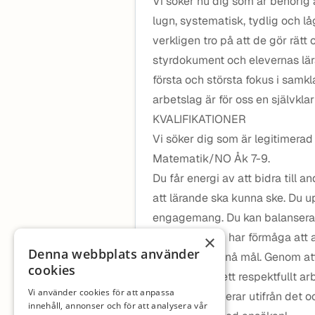
Vi söker nu dig som är behörig
lugn, systematisk, tydlig och l
verkligen tro på att de gör rätt
styrdokument och elevernas lär
första och största fokus i sam
arbetslag är för oss en självkla
KVALIFIKATIONER
Vi söker dig som är legitimerad
Matematik/NO Åk 7-9.
Du får energi av att bidra till 
att lärande ska kunna ske. Du up
engagemang. Du kan balansera o
situationer. Du har förmåga att
×
Denna webbplats använder
uppgifter och nå mål. Genom att
cookies
verkar du för ett respektfullt 
Vi använder cookies för att anpassa
uppdraget, agerar utifrån det och
innehåll, annonser och för att analysera vår