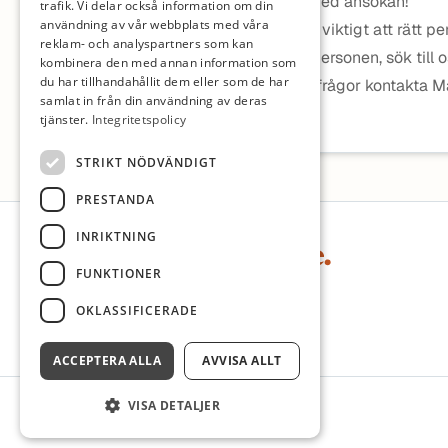
Välkommen med ansökan!
trafik. Vi delar också information om din
användning av vår webbplats med våra
För oss är det viktigt att rätt p
reklam- och analyspartners som kan
Är du denna personen, sök till 
kombinera den med annan information som
du har tillhandahållit dem eller som de har
Har du några frågor kontakta M
samlat in från din användning av deras
Kjällqvist
tjänster.
Integritetspolicy
STRIKT NÖDVÄNDIGT
PRESTANDA
Sidfot
INRIKTNING
FUNKTIONER
OKLASSIFICERADE
ACCEPTERA ALLA
AVVISA ALLT
VISA DETALJER