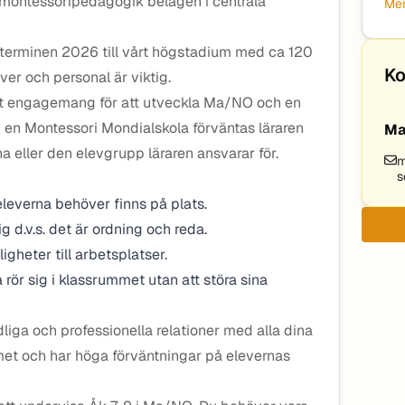
 montessoripedagogik belägen i centrala
Mer
stterminen 2026 till vårt högstadium med ca 120
Ko
ver och personal är viktig.
ort engagemang för att utveckla Ma/NO och en
en Montessori Mondialskola förväntas läraren
Ma
rna eller den elevgrupp läraren ansvarar för.
m
s
 eleverna behöver finns på plats.
ig d.v.s. det är ordning och reda.
ligheter till arbetsplatser.
na rör sig i klassrummet utan att störa sina
ga och professionella relationer med alla dina
mmet och har höga förväntningar på elevernas