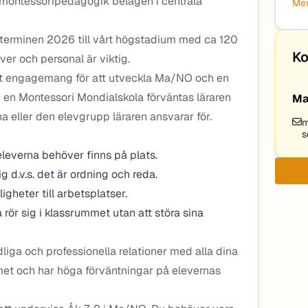
 montessoripedagogik belägen i centrala
Mer
stterminen 2026 till vårt högstadium med ca 120
Ko
ver och personal är viktig.
ort engagemang för att utveckla Ma/NO och en
en Montessori Mondialskola förväntas läraren
Ma
rna eller den elevgrupp läraren ansvarar för.
m
s
 eleverna behöver finns på plats.
ig d.v.s. det är ordning och reda.
ligheter till arbetsplatser.
na rör sig i klassrummet utan att störa sina
ga och professionella relationer med alla dina
mmet och har höga förväntningar på elevernas