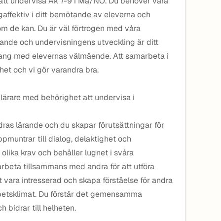
 att undervisa Åk 7-9 i Ma/NO. Du behöver vara
ågaffektiv i ditt bemötande av eleverna och
 om de kan. Du är väl förtrogen med våra
ande och undervisningens utveckling är ditt
klang med elevernas välmående. Att samarbeta i
rhet och vi gör varandra bra.
 lärare med behörighet att undervisa i
andras lärande och du skapar förutsättningar för
pmuntrar till dialog, delaktighet och
lika krav och behåller lugnet i svåra
 arbeta tillsammans med andra för att utföra
 vara intresserad och skapa förståelse för andra
arbetsklimat. Du förstår det gemensamma
 bidrar till helheten.