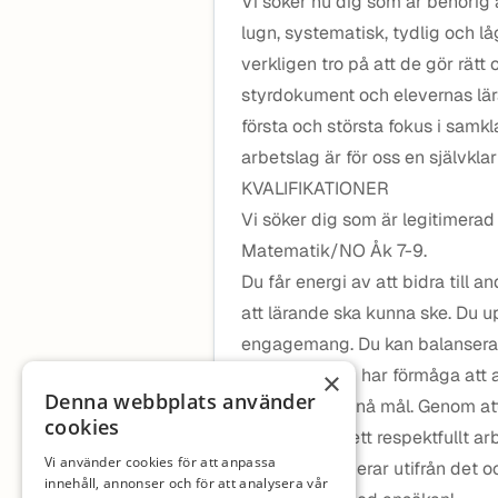
Vi söker nu dig som är behörig
lugn, systematisk, tydlig och l
verkligen tro på att de gör rätt
styrdokument och elevernas lär
första och största fokus i sam
arbetslag är för oss en självkla
KVALIFIKATIONER
Vi söker dig som är legitimerad
Matematik/NO Åk 7-9.
Du får energi av att bidra till 
att lärande ska kunna ske. Du up
engagemang. Du kan balansera o
situationer. Du har förmåga att
×
Denna webbplats använder
uppgifter och nå mål. Genom att
cookies
verkar du för ett respektfullt 
Vi använder cookies för att anpassa
uppdraget, agerar utifrån det och
innehåll, annonser och för att analysera vår