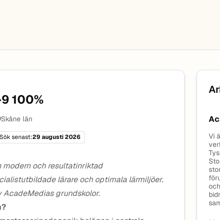
Ar
-9 100%
Ac
Skåne län
Vi 
Sök senast:
29 augusti 2026
ver
Tys
Sto
 modern och resultatinriktad
sto
för
listutbildade lärare och optimala lärmiljöer.
och
av AcadeMedias grundskolor.
bid
sam
n?