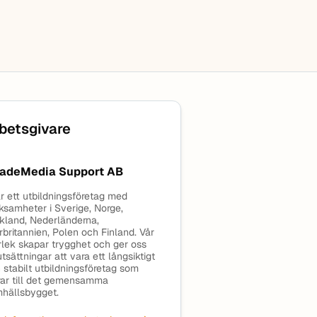
betsgivare
adeMedia Support AB
är ett utbildningsföretag med
ksamheter i Sverige, Norge,
kland, Nederländerna,
rbritannien, Polen och Finland. Vår
rlek skapar trygghet och ger oss
utsättningar att vara ett långsiktigt
 stabilt utbildningsföretag som
rar till det gemensamma
hällsbygget.