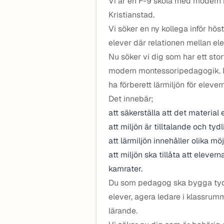
Vi är en F-9 skola med modern
Kristianstad.
Vi söker en ny kollega inför hö
elever där relationen mellan ele
Nu söker vi dig som har ett st
modern montessoripedagogik. I 
ha förberett lärmiljön för eleve
Det innebär;
att säkerställa att det material
att miljön är tilltalande och tydl
att lärmiljön innehåller olika möj
att miljön ska tillåta att elever
kamrater.
Du som pedagog ska bygga tydli
elever, agera ledare i klassru
lärande.