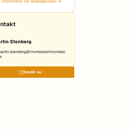
 information om arbetsgivaren
ntakt
rtin Stenberg
artin.stenberg@montessorimondial.
e
Ansök nu