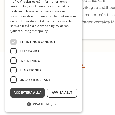
Välkommen med ansökan!
trafik. Vi delar också information om din
användning av vår webbplats med våra
För oss är det viktigt att rätt p
reklam- och analyspartners som kan
Är du denna personen, sök till 
kombinera den med annan information som
du har tillhandahållit dem eller som de har
Har du några frågor kontakta M
samlat in från din användning av deras
Kjällqvist
tjänster.
Integritetspolicy
STRIKT NÖDVÄNDIGT
PRESTANDA
Sidfot
INRIKTNING
FUNKTIONER
OKLASSIFICERADE
ACCEPTERA ALLA
AVVISA ALLT
VISA DETALJER