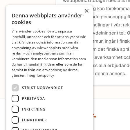
webbplats. Utdraget beställs me
Provanställning kan förekomma
×
Denna webbplats använder
Har du skyddade personuppgifte
cookies
ansökningshandlingar i vårt rekr
Vi använder cookies för att anpassa
support (HR-avdelningen) tel: 
innehåll, annonser och för att analysera vår
Karlskoga kommun ingår i finsk
trafik. Vi delar också information om din
användning av vår webbplats med våra
för att värna om det finska språ
reklam- och analyspartners som kan
erbjuda förskoleverksamhet och
kombinera den med annan information som
du har tillhandahållit dem eller som de har
Vi undanber oss alla erbjudand
samlat in från din användning av deras
samband med denna annons.
tjänster.
Integritetspolicy
STRIKT NÖDVÄNDIGT
PRESTANDA
Sidfot
INRIKTNING
FUNKTIONER