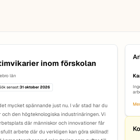
Ar
timvikarier inom förskolan
Ka
ebro län
Ing
Sök senast:
31 oktober 2026
arb
Mer
det mycket spännande just nu. I vår stad har du
ur och den högteknologiska industrinäringen. Vi
betsplats där människor och innovationer får
Ko
fullt arbete där du verkligen kan göra skillnad!