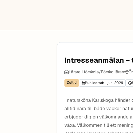
Intresseanmälan – 
Lärare i förskola/Förskollärare
Ör
Deltid
Publicerad: 1 juni 2026
I natursköna Karlskoga händer 
alltid nära till både vacker nat
erbjuder dig en välkomnande ar
växa. Välkommen till ett menings