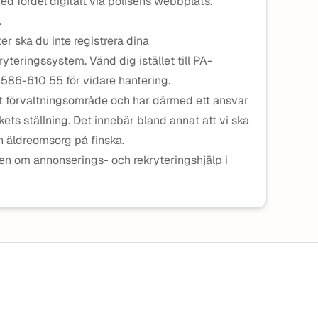
d fördel digitalt via polisens webbplats.
.
r ska du inte registrera dina
yteringssystem. Vänd dig istället till PA-
0586-610 55 för vidare hantering.
t förvaltningsområde och har därmed ett ansvar
kets ställning. Det innebär bland annat att vi ska
 äldreomsorg på finska.
en om annonserings- och rekryteringshjälp i