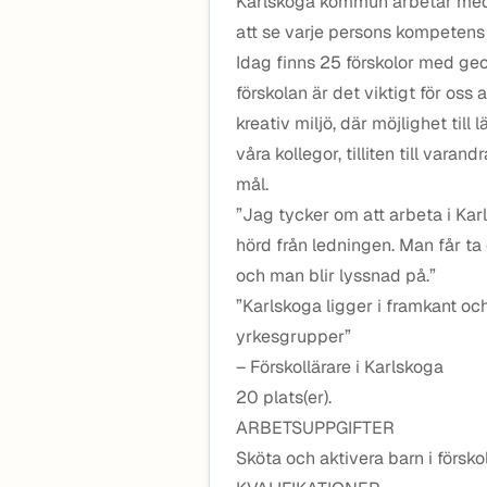
Karlskoga kommun arbetar med 
att se varje persons kompetens
Idag finns 25 förskolor med geo
förskolan är det viktigt för os
kreativ miljö, där möjlighet til
våra kollegor, tilliten till va
mål.
”Jag tycker om att arbeta i Ka
hörd från ledningen. Man får ta
och man blir lyssnad på.”
”Karlskoga ligger i framkant och
yrkesgrupper”
– Förskollärare i Karlskoga
20 plats(er).
ARBETSUPPGIFTER
Sköta och aktivera barn i försko