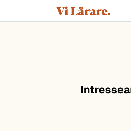
ViLärare
Hoppa till innehåll
Intressea