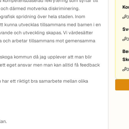
kompetensbaserad rekrytering som syftar till
Ko
 och därmed motverka diskriminering.
grafisk spridning över hela staden. Inom
0
s att kunna utvecklas tillsammans med barnen i en
Sv
l lärande och utveckling skapas. Vi värdesätter
0
randra och arbetar tillsammans mot gemensamma
Be
rlskoga kommun då jag upplever att man blir
Sk
 ett eget ansvar men man kan alltid få feedback
0
 har ett riktigt bra samarbete mellan olika
lan.