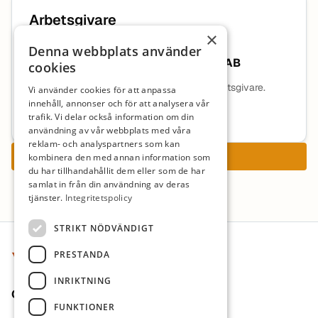
Arbetsgivare
×
Denna webbplats använder
Amerikanska Gymnasiet i Sverige AB
cookies
Ingen beskrivning tillgänglig för denna arbetsgivare.
Vi använder cookies för att anpassa
innehåll, annonser och för att analysera vår
Mer information om arbetsgivaren
trafik. Vi delar också information om din
användning av vår webbplats med våra
reklam- och analyspartners som kan
Ansök nu
kombinera den med annan information som
du har tillhandahållit dem eller som de har
samlat in från din användning av deras
tjänster.
Integritetspolicy
Sidfot
STRIKT NÖDVÄNDIGT
PRESTANDA
INRIKTNING
Om oss
FUNKTIONER