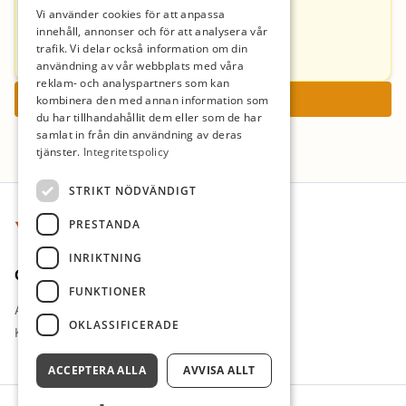
Vi använder cookies för att anpassa
Romineh Löthgren
innehåll, annonser och för att analysera vår
trafik. Vi delar också information om din
romineh.lothgren@ya.se
användning av vår webbplats med våra
reklam- och analyspartners som kan
Ansök nu
kombinera den med annan information som
du har tillhandahållit dem eller som de har
samlat in från din användning av deras
tjänster.
Integritetspolicy
Sidfot
STRIKT NÖDVÄNDIGT
PRESTANDA
INRIKTNING
Om oss
FUNKTIONER
Arbetsgivare i fokus
OKLASSIFICERADE
Kontakt
ACCEPTERA ALLA
AVVISA ALLT