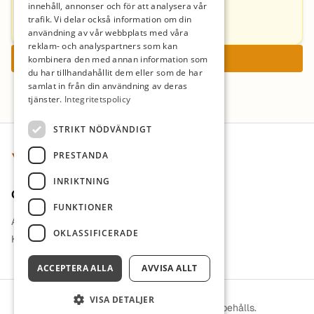
innehåll, annonser och för att analysera vår
trafik. Vi delar också information om din
martin.stenberg@montessorimondial.se
användning av vår webbplats med våra
reklam- och analyspartners som kan
Ansök nu
kombinera den med annan information som
du har tillhandahållit dem eller som de har
samlat in från din användning av deras
tjänster.
Integritetspolicy
Sidfot
STRIKT NÖDVÄNDIGT
PRESTANDA
INRIKTNING
Om oss
FUNKTIONER
Arbetsgivare i fokus
OKLASSIFICERADE
Kontakt
ACCEPTERA ALLA
AVVISA ALLT
VISA DETALJER
© 2026 ViLärare. Alla rättigheter förbehålls.