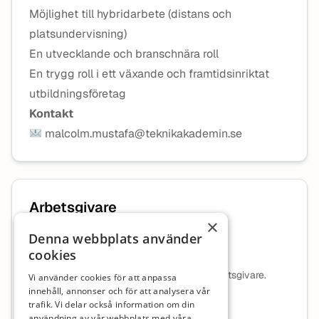
Möjlighet till hybridarbete (distans och
platsundervisning)
En utvecklande och branschnära roll
En trygg roll i ett växande och framtidsinriktat
utbildningsföretag
Kontakt
malcolm.mustafa@teknikakademin.se
Arbetsgivare
×
Denna webbplats använder
TeknikAkademin Norden AB
cookies
Ingen beskrivning tillgänglig för denna arbetsgivare.
Vi använder cookies för att anpassa
innehåll, annonser och för att analysera vår
Mer information om arbetsgivaren
trafik. Vi delar också information om din
användning av vår webbplats med våra