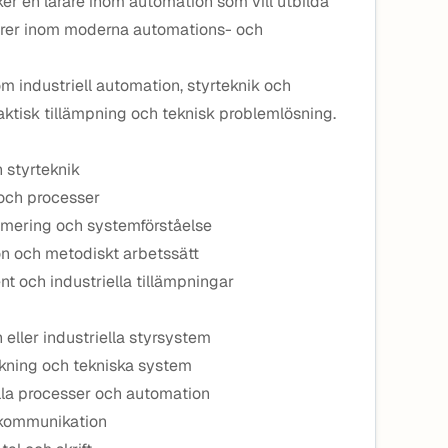
 en lärare inom automation som vill utbilda
jörer inom moderna automations- och
m industriell automation, styrteknik och
tisk tillämpning och teknisk problemlösning.
 styrteknik
 och processer
mmering och systemförståelse
n och metodiskt arbetssätt
nt och industriella tillämpningar
eller industriella styrsystem
ökning och tekniska system
ella processer och automation
 kommunikation