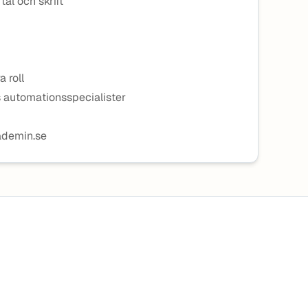
al och skrift
 roll
s automationsspecialister
ademin.se