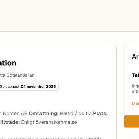
Ar
ation
Te
tra Götalands län
Ing
Sök senast:
04 november 2026
arb
Mer
n Norden AB
Omfattning:
Heltid / deltid
Plats:
illträde:
Enligt överenskommelse