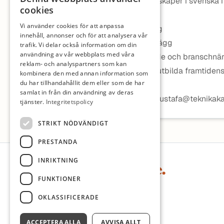
Har goda kunskaper i svenska i t
cookies
Vi erbjuder
Vi använder cookies för att anpassa
Hög ersättning
innehåll, annonser och för att analysera vår
Flexibelt upplägg
trafik. Vi delar också information om din
användning av vår webbplats med våra
En utvecklande och branschnära
reklam- och analyspartners som kan
Möjlighet att utbilda framtiden
kombinera den med annan information som
du har tillhandahållit dem eller som de har
Kontakt
samlat in från din användning av deras
malcolm.mustafa@teknikak
tjänster.
Integritetspolicy
STRIKT NÖDVÄNDIGT
PRESTANDA
Sidfot
INRIKTNING
FUNKTIONER
OKLASSIFICERADE
ACCEPTERA ALLA
AVVISA ALLT