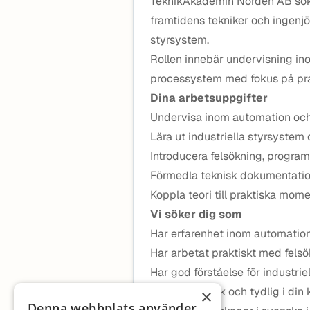
TeknikAkademin Norden AB söker
framtidens tekniker och ingen
styrsystem.
Rollen innebär undervisning ino
processystem med fokus på prak
Dina arbetsuppgifter
Undervisa inom automation och
Lära ut industriella styrsystem
Introducera felsökning, progra
Förmedla teknisk dokumentatio
Koppla teori till praktiska mome
Vi söker dig som
Har erfarenhet inom automation 
Har arbetat praktiskt med fels
Har god förståelse för industri
Är pedagogisk och tydlig i din
×
Denna webbplats använder