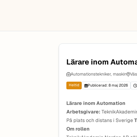
Lärare inom Autom
Automationstekniker, maskin
Väs
Heltid
Publicerad: 8 maj 2026
Lärare inom Automation
Arbetsgivare:
TeknikAkademi
På plats och distans i Sverige
T
Om rollen