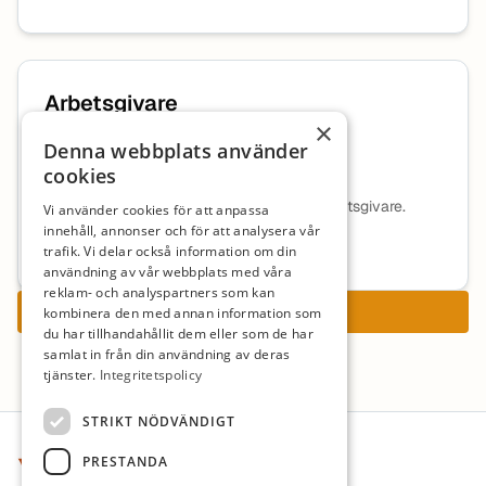
Arbetsgivare
×
Denna webbplats använder
TeknikAkademin Norden AB
cookies
Ingen beskrivning tillgänglig för denna arbetsgivare.
Vi använder cookies för att anpassa
innehåll, annonser och för att analysera vår
Mer information om arbetsgivaren
trafik. Vi delar också information om din
användning av vår webbplats med våra
reklam- och analyspartners som kan
Ansök nu
kombinera den med annan information som
du har tillhandahållit dem eller som de har
samlat in från din användning av deras
tjänster.
Integritetspolicy
Sidfot
STRIKT NÖDVÄNDIGT
PRESTANDA