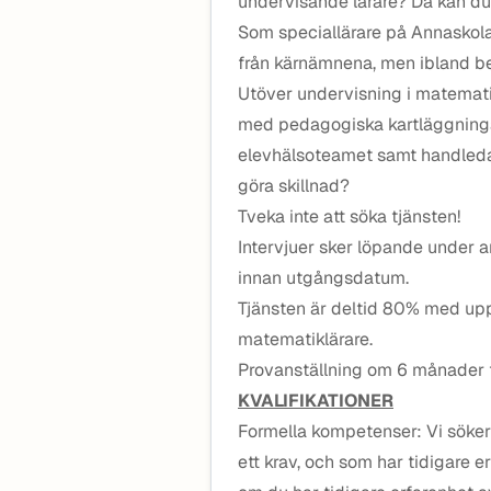
undervisande lärare? Då kan du 
Som speciallärare på Annaskolan
från kärnämnena, men ibland be
Utöver undervisning i matemat
med pedagogiska kartläggninga
elevhälsoteamet samt handleda 
göra skillnad?
Tveka inte att söka tjänsten!
Intervjuer sker löpande under a
innan utgångsdatum.
Tjänsten är deltid 80% med up
matematiklärare.
Provanställning om 6 månader t
KVALIFIKATIONER
Formella kompetenser: Vi söke
ett krav, och som har tidigare 