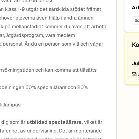
vara rätt person för oss!
Ar
 klass 1-9 utgår det särskilda stödet främst
höver eleverna även hjälp i andra ämnen.
Sp
ik på mellanstadiet kommer du även att arbeta
r, åtgärdsprogram, vara medlem i
personal. Är du en person som vill och vågar
Ko
Ju
nsökningstiden och kan komma att tillsätts
j
pdelningen 60% speciallärare och 20%
illämpas.
r dig som är
utbildad speciallärare,
vilket är
erfarenhet av undervisning. Det är meriterande