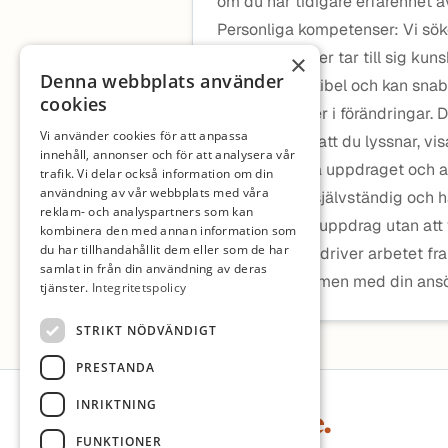
om du har tidigare erfarenhet 
Personliga kompetenser: Vi sö
för hur individer tar till sig ku
×
Denna webbplats använder
dessutom flexibel och kan snabb
cookies
ser möjligheter i förändringar.
Vi använder cookies för att anpassa
andra genom att du lyssnar, visa
innehåll, annonser och för att analysera vår
gemensamma uppdraget och arbet
trafik. Vi delar också information om din
användning av vår webbplats med våra
är dessutom självständig och h
reklam- och analyspartners som kan
ramen för ditt uppdrag utan att
kombinera den med annan information som
du har tillhandahållit dem eller som de har
uppgifter och driver arbetet fr
samlat in från din användning av deras
Varmt välkommen med din ansö
tjänster.
Integritetspolicy
STRIKT NÖDVÄNDIGT
PRESTANDA
Sidfot
INRIKTNING
FUNKTIONER