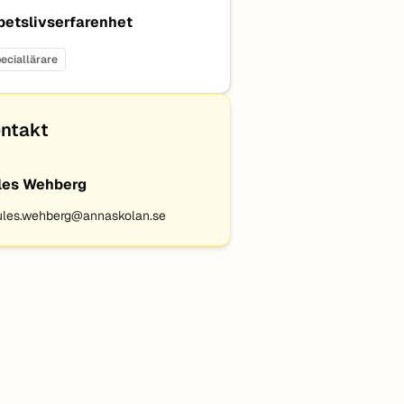
betslivserfarenhet
eciallärare
ntakt
les Wehberg
ules.wehberg@annaskolan.se