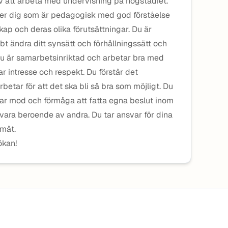
av att arbeta med undervisning på högstadiet.
ker dig som är pedagogisk med god förståelse
nskap och deras olika förutsättningar. Du är
t ändra ditt synsätt och förhållningssätt och
 Du är samarbetsinriktad och arbetar bra med
r intresse och respekt. Du förstår det
ar för att det ska bli så bra som möjligt. Du
ar mod och förmåga att fatta egna beslut inom
 vara beroende av andra. Du tar ansvar för dina
amåt.
kan!