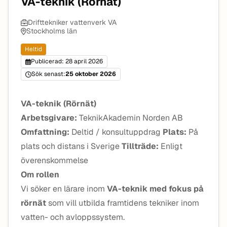
VA-teknik (Rörnät)
Drifttekniker vattenverk VA
Stockholms län
Heltid
Publicerad: 28 april 2026
Sök senast:
25 oktober 2026
VA-teknik (Rörnät)
Arbetsgivare:
TeknikAkademin Norden AB
Omfattning:
Deltid / konsultuppdrag
Plats:
På
plats och distans i Sverige
Tillträde:
Enligt
överenskommelse
Om rollen
Vi söker en lärare inom
VA-teknik med fokus på
rörnät
som vill utbilda framtidens tekniker inom
vatten- och avloppssystem.