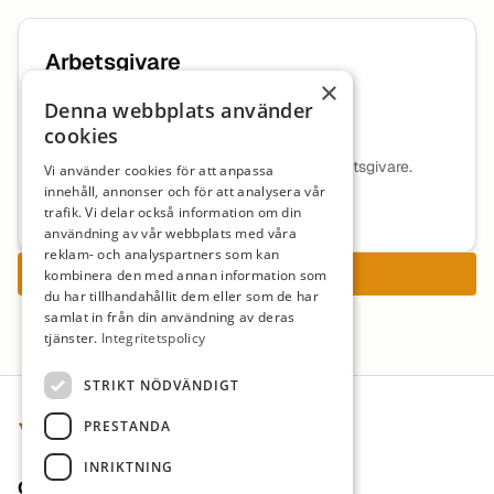
Arbetsgivare
×
Denna webbplats använder
TeknikAkademin Norden AB
cookies
Ingen beskrivning tillgänglig för denna arbetsgivare.
Vi använder cookies för att anpassa
innehåll, annonser och för att analysera vår
Mer information om arbetsgivaren
trafik. Vi delar också information om din
användning av vår webbplats med våra
reklam- och analyspartners som kan
Ansök nu
kombinera den med annan information som
du har tillhandahållit dem eller som de har
samlat in från din användning av deras
tjänster.
Integritetspolicy
Sidfot
STRIKT NÖDVÄNDIGT
PRESTANDA
INRIKTNING
Om oss