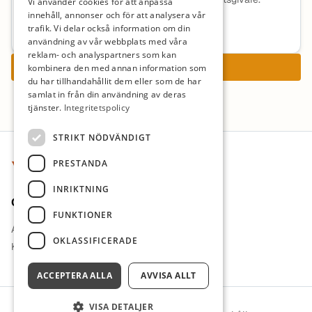
Vi använder cookies för att anpassa
innehåll, annonser och för att analysera vår
Mer information om arbetsgivaren
trafik. Vi delar också information om din
användning av vår webbplats med våra
reklam- och analyspartners som kan
Ansök nu
kombinera den med annan information som
du har tillhandahållit dem eller som de har
samlat in från din användning av deras
tjänster.
Integritetspolicy
Sidfot
STRIKT NÖDVÄNDIGT
PRESTANDA
INRIKTNING
Om oss
FUNKTIONER
Arbetsgivare i fokus
OKLASSIFICERADE
Kontakt
ACCEPTERA ALLA
AVVISA ALLT
VISA DETALJER