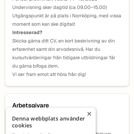
Undervisning sker dagtid (ca 09.00–15.00)
Utgångspunkt är på plats i Norrköping, med vissa
moment som kan ske digitalt
Intresserad?
Skicka gärna ditt CV, en kort beskrivning av din
erfarenhet samt din arvodesnivå. Har du
kursutvärderingar från tidigare utbildningar får
du gärna bifoga dem.
Vi ser fram emot att höra från dig!
Arbetsgivare
×
Denna webbplats använder
Ecareer AB
cookies
Ingen beskrivning tillgänglig för denna arbetsgivare.