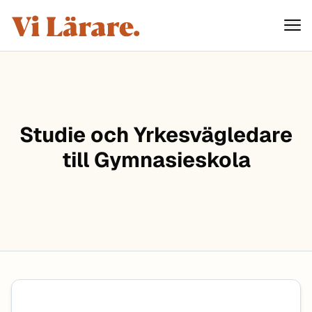
ViLärare
Hoppa till innehåll
Studie och Yrkesvägledare
till Gymnasieskola