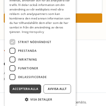
innehåll, annonser och för att analysera vår
Mer information om arbetsgivaren
trafik. Vi delar också information om din
användning av vår webbplats med våra
reklam- och analyspartners som kan
Ansök nu
kombinera den med annan information som
du har tillhandahållit dem eller som de har
samlat in från din användning av deras
tjänster.
Integritetspolicy
Sidfot
STRIKT NÖDVÄNDIGT
PRESTANDA
INRIKTNING
Om oss
FUNKTIONER
Arbetsgivare i fokus
OKLASSIFICERADE
Kontakt
ACCEPTERA ALLA
AVVISA ALLT
VISA DETALJER
© 2026 ViLärare. Alla rättigheter förbehålls.