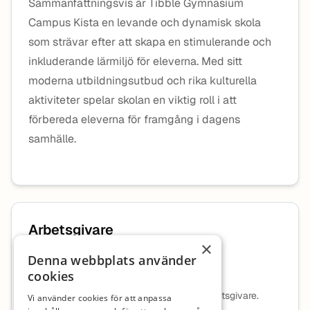
Sammanfattningsvis är Tibble Gymnasium
Campus Kista en levande och dynamisk skola
som strävar efter att skapa en stimulerande och
inkluderande lärmiljö för eleverna. Med sitt
moderna utbildningsutbud och rika kulturella
aktiviteter spelar skolan en viktig roll i att
förbereda eleverna för framgång i dagens
samhälle.
Arbetsgivare
×
Denna webbplats använder
Cedergrenska AB
cookies
Ingen beskrivning tillgänglig för denna arbetsgivare.
Vi använder cookies för att anpassa