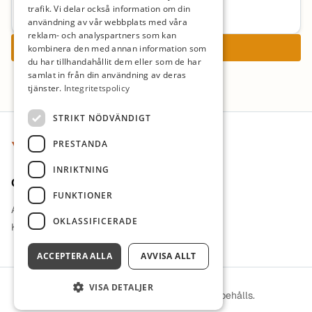
Mer information om arbetsgivaren
trafik. Vi delar också information om din
användning av vår webbplats med våra
reklam- och analyspartners som kan
Ansök nu
kombinera den med annan information som
du har tillhandahållit dem eller som de har
samlat in från din användning av deras
tjänster.
Integritetspolicy
Sidfot
STRIKT NÖDVÄNDIGT
PRESTANDA
INRIKTNING
Om oss
FUNKTIONER
Arbetsgivare i fokus
OKLASSIFICERADE
Kontakt
ACCEPTERA ALLA
AVVISA ALLT
VISA DETALJER
© 2026 ViLärare. Alla rättigheter förbehålls.