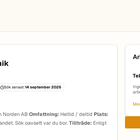
Ar
nik
Te
Ing
Sök senast:
14 september 2026
arb
Mer
n Norden AB
Omfattning:
Heltid / deltid
Plats:
landet. Sök oavsett var du bor.
Tillträde:
Enligt