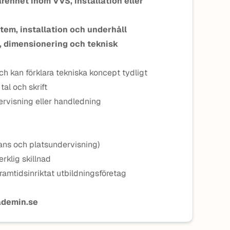
arenhet inom VVS, installation eller
em, installation och underhåll
, dimensionering och teknisk
 kan förklara tekniska koncept tydligt
al och skrift
ervisning eller handledning
tans och platsundervisning)
erklig skillnad
framtidsinriktat utbildningsföretag
ademin.se