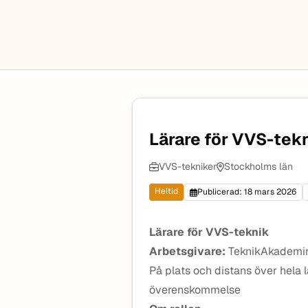
Lärare för VVS-tek
VVS-tekniker
Stockholms län
Heltid
Publicerad: 18 mars 2026
Lärare för VVS-teknik
Arbetsgivare:
TeknikAkademi
På plats och distans över hela 
överenskommelse