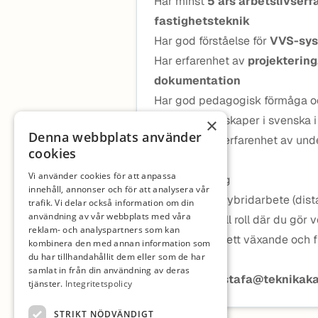
Har minst
5 års arbetslivserf
fastighetsteknik
Har god förståelse för
VVS-syst
Har erfarenhet av
projektering
dokumentation
Har god pedagogisk förmåga och
Har goda kunskaper i svenska i t
×
Denna webbplats använder
Meriterande: erfarenhet av und
cookies
Vi erbjuder
Vi använder cookies för att anpassa
Hög ersättning
innehåll, annonser och för att analysera vår
Möjlighet till hybridarbete (dis
trafik. Vi delar också information om din
användning av vår webbplats med våra
En meningsfull roll där du gör v
reklam- och analyspartners som kan
En trygg roll i ett växande och 
kombinera den med annan information som
du har tillhandahållit dem eller som de har
Kontakt
samlat in från din användning av deras
malcolm.mustafa@teknikak
tjänster.
Integritetspolicy
STRIKT NÖDVÄNDIGT