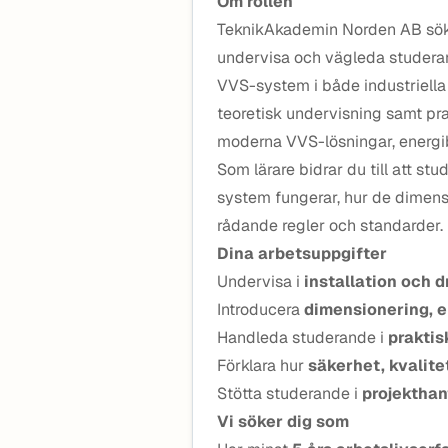
Om rollen
TeknikAkademin Norden AB sök
undervisa och vägleda studerand
VVS-system i både industriella 
teoretisk undervisning samt p
moderna VVS-lösningar, energib
Som lärare bidrar du till att st
system fungerar, hur de dimensi
rådande regler och standarder.
Dina arbetsuppgifter
Undervisa i
installation och 
Introducera
dimensionering, e
Handleda studerande i
praktis
Förklara hur
säkerhet, kvalite
Stötta studerande i
projekthan
Vi söker dig som