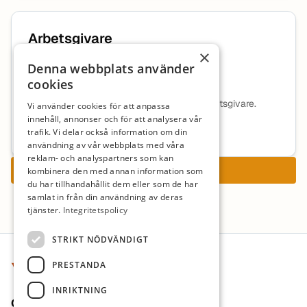
Arbetsgivare
×
Denna webbplats använder
TeknikAkademin Norden AB
cookies
Ingen beskrivning tillgänglig för denna arbetsgivare.
Vi använder cookies för att anpassa
innehåll, annonser och för att analysera vår
Mer information om arbetsgivaren
trafik. Vi delar också information om din
användning av vår webbplats med våra
reklam- och analyspartners som kan
Ansök nu
kombinera den med annan information som
du har tillhandahållit dem eller som de har
samlat in från din användning av deras
tjänster.
Integritetspolicy
Sidfot
STRIKT NÖDVÄNDIGT
PRESTANDA
INRIKTNING
Om oss